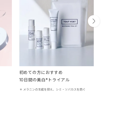
初めての方におすすめ
送料無料で便利
10日間の美白*トライアル
お得に続ける美
＊ メラニンの生成を抑え、シミ・ソバカスを防ぐ