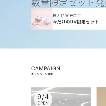
数量限定セット発
大人気の毛穴
高濃度セラミド 角層ケア美容
最大1,100円OFF
大人気の毛穴
高濃度セラミド 角層ケア美容
ケア化粧水
ケア化粧水
*
*
トゥヴェール乳液史上No.1
*3
待望のモイストタイプ誕生
新登場
今だけのUV限定セット
待望のモイストタイプ誕生
新登場
保湿力
CAMPAIGN
キャンペーン情報