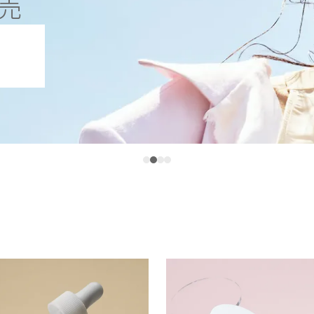
売
液
液
の