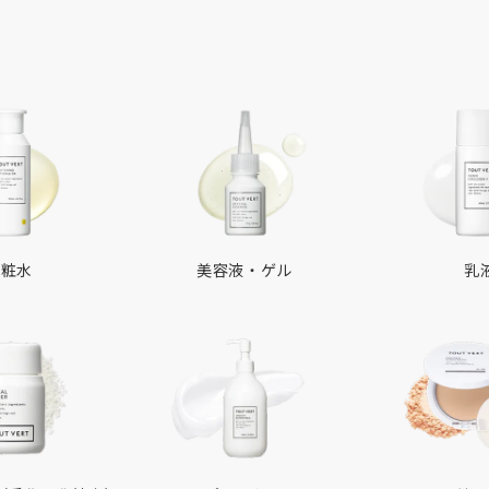
化粧水
美容液・ゲル
乳