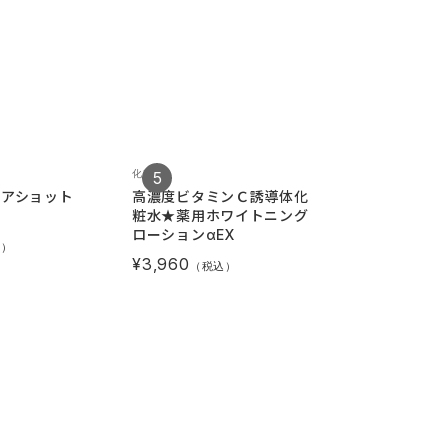
化粧水
クリーム
リアショット
高濃度ビタミンＣ誘導体化
純粋レチノー
粧水★薬用ホワイトニング
グラナクティ
ローションαEX
マトリキシル
込）
ショット 0.1
¥3,960
（税込）
¥3,980
（税