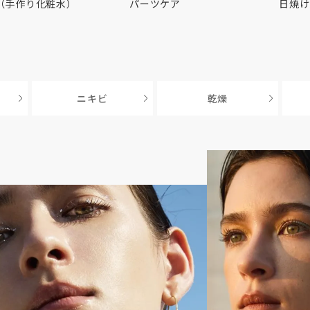
（手作り化粧水）
パーツケア
日焼け
ニキビ
乾燥