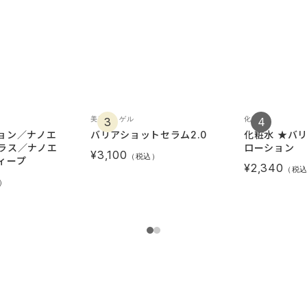
美容液・ゲル
化粧水
ョン／ナノエ
バリアショットセラム2.0
化粧水 ★バ
ラス／ナノエ
ローション
¥3,100
（税込）
ィープ
¥2,340
（税
）