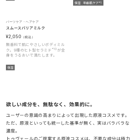
保湿
年齢肌ケア
*1
パーツケア・ヘアケア
スムースバリアミルク
¥2,050
（税込）
無香料で肌にやさしいボディミル
*10
ク。9種のヒト型セラミド
が全
身をうるおいで満たします。
保湿
欲しい成分を、無駄なく、効果的に。
ユーザーの意識の高まりによって出現した原液コスメです。
ただ、原液といっても統一した基準が無く、実はバラバラな
濃度。
トゥヴェールのご提案する原液コスメは、不要な成分は極力