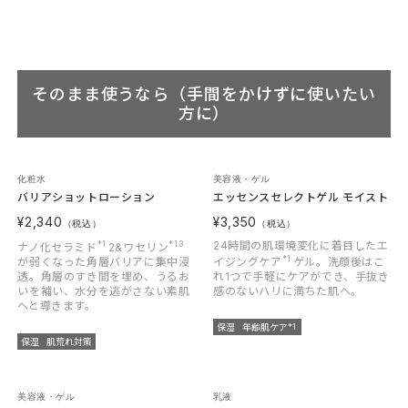
そのまま使うなら（手間をかけずに使いたい
方に）
化粧水
美容液・ゲル
バリアショットローション
エッセンスセレクトゲル モイスト
¥2,340
¥3,350
（税込）
（税込）
*1
*13
24時間の肌環境変化に着目したエ
ナノ化セラミド
2&ワセリン
*1
が弱くなった角層バリアに集中浸
イジングケア
ゲル。洗顔後はこ
透。角層のすき間を埋め、うるお
れ1つで手軽にケアができ、手抜き
いを補い、水分を逃がさない素肌
感のないハリに満ちた肌へ。
へと導きます。
保湿
年齢肌ケア
*1
保湿
肌荒れ対策
美容液・ゲル
乳液