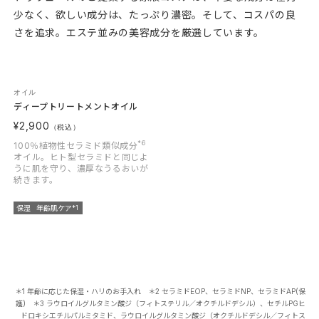
少なく、欲しい成分は、たっぷり濃密。そして、コスパの良
さを追求。エステ並みの美容成分を厳選しています。
オイル
ディープトリートメントオイル
¥2,900
（税込）
*6
100％植物性セラミド類似成分
オイル。ヒト型セラミドと同じよ
うに肌を守り、濃厚なうるおいが
続きます。
保湿
年齢肌ケア
*1
＊1 年齢に応じた保湿・ハリのお手入れ ＊2 セラミドEOP、セラミドNP、セラミドAP(保
護) ＊3 ラウロイルグルタミン酸ジ（フィトステリル／オクチルドデシル）、セチルPGヒ
ドロキシエチルパルミタミド、ラウロイルグルタミン酸ジ（オクチルドデシル／フィトス