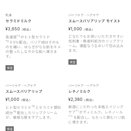
乳液
パーツケア・ヘアケア
セラミドミルク
スムースバリアリップ モイスト
¥3,650
¥1,000
（税込）
（税込）
*4
どなたでもお使いいただきやすい
高濃度
のヒト型セラミド
低刺激・無香料処方のリップクリ
*8
4.5％配合。バリア成分そのも
ーム。濃密なうるおいで包み込み
のを補い、ゆらぎがちな肌をキメ
ます。
の整ったしなやかな肌へ導きま
す。
保湿
保湿
パーツケア・ヘアケア
パーツケア・ヘアケア
スムースバリアリップ
レチノミルク
¥1,000
¥2,380
（税込）
（税込）
*9
鮮度にこだわった本格エイジング
ヒト型セラミド
とセラミド類似
*1
*6
ケア
ボディミルク。レチノール
成分
配合したリップクリーム
*11
が、敏感な唇をケアします。
を配合し、もちっと弾むハリ肌
に導きます。
保湿