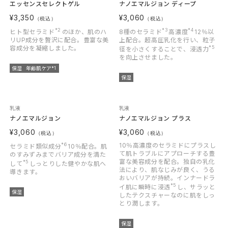
エッセンスセレクトゲル
ナノエマルジョン ディープ
¥3,350
¥3,060
（税込）
（税込）
*2
*3
*4
ヒト型セラミド
のほか、肌のハ
8種のセラミド
高濃度
12％以
リUP成分を贅沢に配合。豊富な美
上配合。超高圧乳化を行い、粒子
容成分を凝縮しました。
*5
径を小さくすることで、浸透力
を向上させました。
保湿
年齢肌ケア
*1
保湿
乳液
乳液
ナノエマルジョン
ナノエマルジョン プラス
¥3,060
¥3,060
（税込）
（税込）
*6
10％高濃度のセラミドにプラスし
セラミド類似成分
10％配合。肌
て肌トラブルにアプローチする豊
のすみずみまでバリア成分を満た
富な美容成分を配合。独自の乳化
*5
して
しっとりした健やかな肌へ
法により、肌なじみが良く、うる
導きます。
おいバリアが持続。インナードラ
*5
イ肌に瞬時に浸透
し、サラッと
保湿
したテクスチャーなのに肌をしっ
とり潤します。
保湿