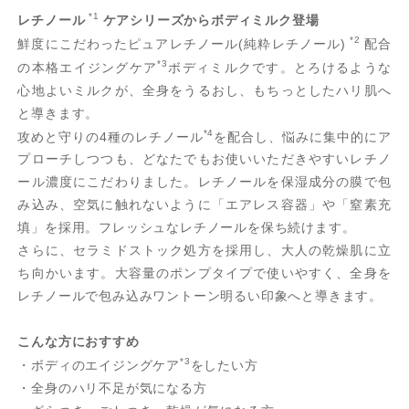
*1
レチノール
ケアシリーズからボディミルク登場
*2
鮮度にこだわったピュアレチノール(純粋レチノール)
配合
*3
の本格エイジングケア
ボディミルクです。とろけるような
心地よいミルクが、全身をうるおし、もちっとしたハリ肌へ
と導きます。
*4
攻めと守りの4種のレチノール
を配合し、悩みに集中的にア
プローチしつつも、どなたでもお使いいただきやすいレチノ
ール濃度にこだわりました。レチノールを保湿成分の膜で包
み込み、空気に触れないように「エアレス容器」や「窒素充
填」を採用。フレッシュなレチノールを保ち続けます。
さらに、セラミドストック処方を採用し、大人の乾燥肌に立
ち向かいます。大容量のポンプタイプで使いやすく、全身を
レチノールで包み込みワントーン明るい印象へと導きます。
こんな方におすすめ
*3
・ボディのエイジングケア
をしたい方
・全身のハリ不足が気になる方