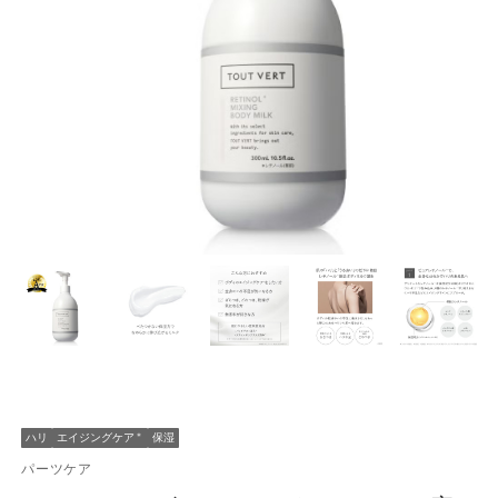
ハリ
エイジングケア
＊
保湿
パーツケア