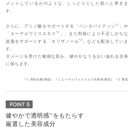
メントしているかのような、しっとりとした肌へと導きま
す。
*1
さらに、アミノ酸をサポートする「ペンタバイティン
」や
*2
「エーデルワイスエキス
」、また乾燥により不足しがちな
*3
皮脂をサポートする「オリザノール
」なども配合していま
す。
ダメージを受けた敏感な肌を、健やかなうるおい溢れる全身
に保ちます。
＊1 異性化糖(整肌) ＊2 エーデルワイスカルス培養液(整肌) ＊3 整肌
健やかで透明感
をもたらす
*1
厳選した美容成分