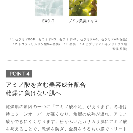
＊1 セラミドEOP、セラミドNG、セラミドNP、セラミドAG、セラミドAP(保護)
＊2 トコフェリルリン酸Na(整肌) ＊3 整肌 ＊4 ビブリオアルギノリチクス培
養液(整肌)
アミノ酸を含む美容成分配合
乾燥に負けない肌へ
乾燥肌の原因の一つに「アミノ酸不足」があります。冬場は
特にターンオーバーが遅くなり、角層の成熟が遅れ、アミノ
酸ができにくくなります。粉がふいたガサガサ肌にアミノ酸
を与えることで、乾燥を防ぎ、全身をうるおい膜でトリート