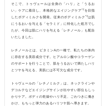
そこで、トゥヴェールは全身の「ハリ」と「うるお
*2
い」ケアに着目し、本格的なエイジングケア
を目指
*3
したボディミルクを開発。従来のボディミルク
は肌
にうるおいを与える「セラミド」に特化した処方でし
たが、今回は肌にハリを与える「レチノール」も配合
いたしました。
レチノールとは、ビタミンAの一種で、私たちの体内
に存在する美容成分です。ヒアルロン酸やコラーゲン
のサポートを行うことで、肌をうるおいで満たしハリ
とツヤを与える、美肌には不可欠な成分です。
トゥヴェールの「レチノミルク」は、ネックラインや
デコルテなどエイジングサインが出やすい部位もしっ
かりケア。ボディの乾燥やハリ不足、ごわつきに働き
かけ、もちっと弾力のあるハリツヤ肌へ導きます。