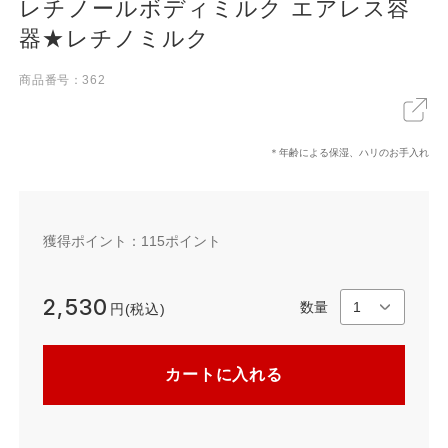
レチノールボディミルク エアレス容
器★レチノミルク
X
LINE
リンクをコピー
商品番号：362
＊年齢による保湿、ハリのお手入れ
獲得ポイント：
115
ポイント
2,530
数量
円(税込)
カートに入れる