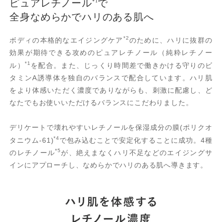
ピュアレチノール
で
*1
全身なめらかでハリのある肌へ
*2
ボディの本格的なエイジングケア
のために、ハリに抜群の
効果が期待できる攻めのピュアレチノール（純粋レチノー
*1
ル）
を配合。また、じっくり時間差で働きかける守りのビ
タミンA誘導体を独自のバランスで配合しています。ハリ肌
をより体感いただく濃度でありながらも、刺激に配慮し、ど
なたでもお使いいただけるバランスにこだわりました。
デリケートで壊れやすいレチノールを保湿成分の膜(ポリクオ
*4
タニウム-61)
で包み込むことで安定化することに成功。4種
*5
のレチノール
が、絶えまなくハリ不足などのエイジングサ
インにアプローチし、なめらかでハリのある肌へ導きます。