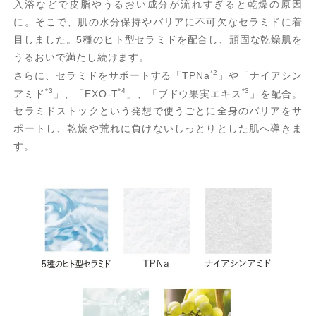
入浴などで皮脂やうるおい成分が流れすぎると乾燥の原因
に。そこで、肌の水分保持やバリアに不可欠なセラミドに着
目しました。5種のヒト型セラミドを配合し、頑固な乾燥肌を
うるおいで満たし続けます。
*2
さらに、セラミドをサポートする「TPNa
」や「ナイアシン
*3
*4
*3
アミド
」、「EXO-T
」、「ブドウ果実エキス
」を配合。
セラミドストックという発想で使うごとに全身のバリアをサ
ポートし、乾燥や荒れに負けないしっとりとした肌へ導きま
す。