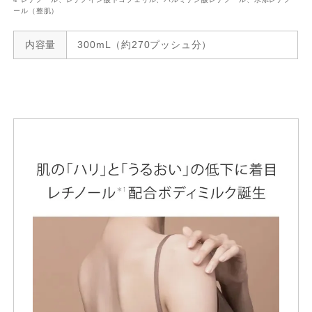
ール（整肌）
内容量
300mL（約270プッシュ分）