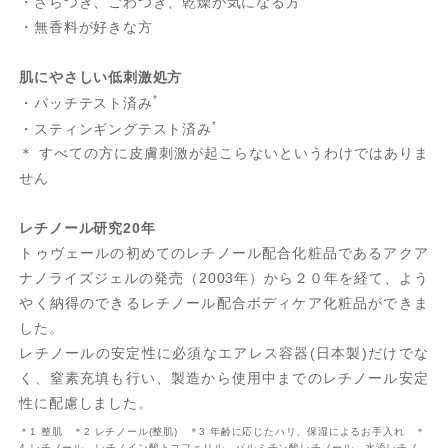
・ざらつき、ごわつき、乾燥が気になる方
・無香料が好きな方
肌にやさしい低刺激処方
*
・パッチテスト済み
*
・スティンギングテスト済み
＊ すべての方に皮膚刺激が起こらないというわけではありま
せん
レチノール研究20年
トゥヴェールの初めてのレチノール配合化粧品であるアクア
ナノライズジェルの発売（2003年）から２０年を経て、よう
やく納得のできるレチノール配合ボディケア化粧品ができま
した。
レチノールの安定性に必須なエアレス容器(日本製)だけでな
く、窒素充填も行い、製造から使用中までのレチノール安定
性に配慮しました。
＊1 整肌 ＊2 レチノール(整肌) ＊3 年齢に応じたハリ、保湿によるお手入れ ＊
4 レチノール、レチノイン酸トコフェリル、パルミチン酸レチノール、水添レチノ