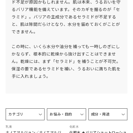
ド不足が原因かもしれません。肌は本来、うるおいを守
るバリア機能を備えています。そのカギを握るのが「セ
ラミド」。バリアの主成分であるセラミドが不足する
と、肌は隙間だらけとなり、水分を留めておくがことが
できません。
この時に、いくら水分や油分を補っても一時しのぎにし
かならず、根本的に乾燥から抜け出すことはできませ
ん。乾燥には、まず「セラミド」を補うことが不可欠。
保湿の要であるセラミドを補い、うるおいに満ちた肌を
手に入れましょう。
カテゴリ
お悩み・目的
成分・用途
乳液
化粧水
ナノエマルジョン／ナノエマルジ
化粧水 ★バリアショットローショ