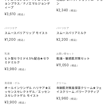
ョンプラス／ナノエマルジョンデ
ン
ィープ
¥2,340
（税込）
¥3,610
（税込）
パーツケア
パーツケア
スムースバリアリップ モイスト
スムースバリアミルク
¥1,200
¥2,200
（税込）
（税込）
乳液
お買い得セット
ヒト型セラミド4.5％配合★セラ
乾燥・敏感肌対策セット
ミドミルク
¥11,050
（税込）
¥3,980
（税込）
美容液・ゲル
クリーム
オールインワンゲル ハリケア★エ
年齢肌対策高保湿クリーム★フェ
ッセンスセレクトゲル／エッセン
イスクリーム パワーアクティブ
スセレクトゲル モイスト
¥3,960
（税込）
¥3,900
（税込）