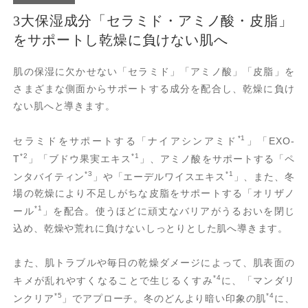
3大保湿成分「セラミド・アミノ酸・皮脂」
をサポートし乾燥に負けない肌へ
肌の保湿に欠かせない「セラミド」「アミノ酸」「皮脂」を
さまざまな側面からサポートする成分を配合し、乾燥に負け
ない肌へと導きます。
*1
セラミドをサポートする「ナイアシンアミド
」「EXO-
*2
*1
T
」「ブドウ果実エキス
」、アミノ酸をサポートする「ペ
*3
*1
ンタバイティン
」や「エーデルワイスエキス
」、また、冬
場の乾燥により不足しがちな皮脂をサポートする「オリザノ
*1
ール
」を配合。使うほどに頑丈なバリアがうるおいを閉じ
込め、乾燥や荒れに負けないしっとりとした肌へ導きます。
また、肌トラブルや毎日の乾燥ダメージによって、肌表面の
*4
キメが乱れやすくなることで生じるくすみ
に、「マンダリ
*5
*4
ンクリア
」でアプローチ。冬のどんより暗い印象の肌
に、