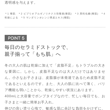
透明感を与えます。
＊1 整肌 ＊2 ビブリオアルギノリチクス培養液(整肌) ＊3 異性化糖(整肌) ＊4
乾燥による ＊5 マンダリンオレンジ果皮エキス(整肌)
毎日のセラミドストックで、
親子揃って「もち肌」へ
冬の大人の肌は乾燥に加えて「皮脂不足」もトラブルの大き
な要因に。しかし、皮脂不足なのは大人だけではありませ
ん。小さなお子さまは、皮脂腺が未発達であるため皮脂不足
であるといえるのです。また、大人の肌に比べて薄く、バリ
ア機能も弱いことから、乾燥しやすい状況にあります。
400mLと大容量でポンプタイプなので、忙しい毎日でも、お
子さまと一緒に簡単お手入れ。
伸びの良い塗り心地で、敏感な肌に余計な負担をかけずに、