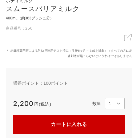
ボディミルク
スムースバリアミルク
400mL（約363プッシュ分）
X
LINE
リンクをコピー
商品番号：256
＊ 皮膚科専門医による乳幼児連用テスト済み（生後6ヶ月～３歳を対象）（すべての方に皮
膚刺激が起こらないというわけではありません
獲得ポイント：
100
ポイント
2,200
数量
円(税込)
カートに入れる