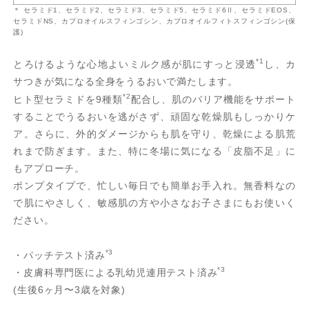
＊ セラミド1、セラミド2、セラミド3、セラミド5、セラミド6Ⅱ、セラミドEOS、
セラミドNS、カプロオイルスフィンゴシン、カプロオイルフィトスフィンゴシン(保
護)
*1
とろけるような心地よいミルク感が肌にすっと浸透
し、カ
サつきが気になる全身をうるおいで満たします。
*2
ヒト型セラミドを9種類
配合し、肌のバリア機能をサポート
することでうるおいを逃がさず、頑固な乾燥肌もしっかりケ
ア。さらに、外的ダメージからも肌を守り、乾燥による肌荒
れまで防ぎます。また、特に冬場に気になる「皮脂不足」に
もアプローチ。
ポンプタイプで、忙しい毎日でも簡単お手入れ。無香料なの
で肌にやさしく、敏感肌の方や小さなお子さまにもお使いく
ださい。
*3
・パッチテスト済み
*3
・皮膚科専門医による乳幼児連用テスト済み
(生後6ヶ月〜3歳を対象)