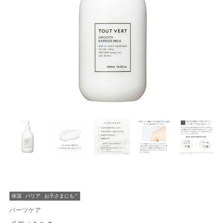
保湿
バリア
お子さまにも
＊
パーツケア