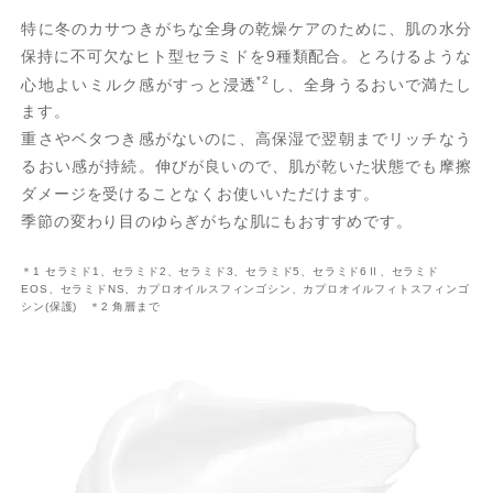
特に冬のカサつきがちな全身の乾燥ケアのために、肌の水分
保持に不可欠なヒト型セラミドを9種類配合。とろけるような
*2
心地よいミルク感がすっと浸透
し、全身うるおいで満たし
ます。
重さやベタつき感がないのに、高保湿で翌朝までリッチなう
るおい感が持続。伸びが良いので、肌が乾いた状態でも摩擦
ダメージを受けることなくお使いいただけます。
季節の変わり目のゆらぎがちな肌にもおすすめです。
＊1 セラミド1、セラミド2、セラミド3、セラミド5、セラミド6Ⅱ、セラミド
EOS、セラミドNS、カプロオイルスフィンゴシン、カプロオイルフィトスフィンゴ
シン(保護) ＊2 角層まで