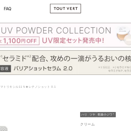
FAQ
マトリキシル11％★レチノショット 0.1
ハリ
ツヤ
乾燥小ジワ
＊
クリーム