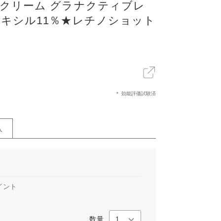
 クリーム グラナクティブレ
リキシル11％★レチノショット
X
LINE
リンクをコピー
＊ 効能評価試験済
入
イント
数量