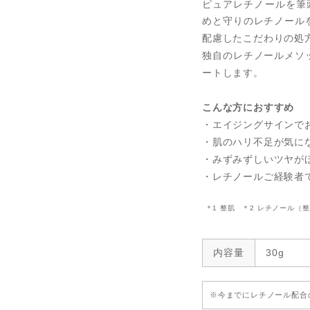
ピュアレチノールを筆
めと守りのレチノール
配慮したこだわりの処
独自のレチノールメソ
ートします。
こんな方におすすめ
・エイジングサインで
・肌のハリ不足が気に
・みずみずしいツヤが
・レチノールご経験者
＊1 整肌 ＊2 レチノール
内容量
30g
※今までにレチノール配合