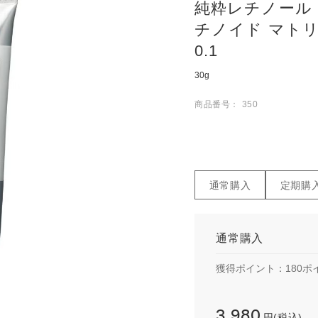
純粋レチノール
チノイド マト
0.1
30g
商品番号： 350
通常購入
定期購
通常購入
獲得ポイント：
180
ポ
3,980
円(税込)