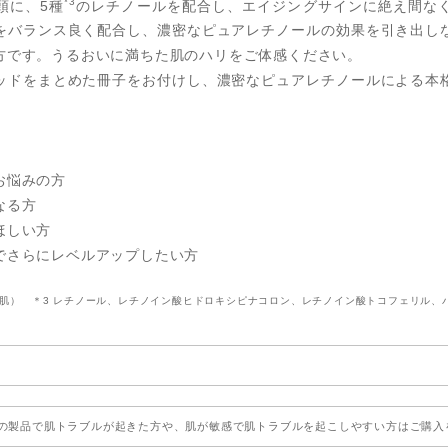
*3
頭に、5種
のレチノールを配合し、エイジングサインに絶え間な
をバランス良く配合し、濃密なピュアレチノールの効果を引き出し
方です。うるおいに満ちた肌のハリをご体感ください。
ッドをまとめた冊子をお付けし、濃密なピュアレチノールによる本
お悩みの方
なる方
ほしい方
でさらにレベルアップしたい方
（整肌） ＊3 レチノール、レチノイン酸ヒドロキシピナコロン、レチノイン酸トコフェリル
の製品で肌トラブルが起きた方や、肌が敏感で肌トラブルを起こしやすい方はご購入