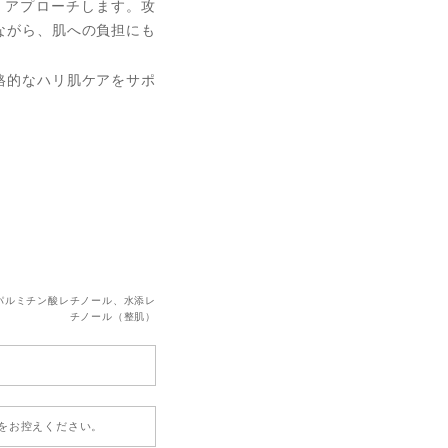
くアプローチします。攻
ながら、肌への負担にも
格的なハリ肌ケアをサポ
、パルミチン酸レチノール、水添レ
チノール（整肌）
をお控えください。