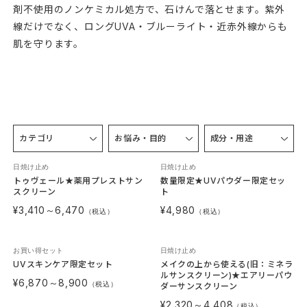
剤不使用のノンケミカル処方で、石けんで落とせます。紫外
線だけでなく、ロングUVA・ブルーライト・近赤外線からも
肌を守ります。
カテゴリ
お悩み・目的
成分・用途
日焼け止め
日焼け止め
トゥヴェール★薬用プレストサン
数量限定★UVパウダー限定セッ
スクリーン
ト
¥3,410～6,470
¥4,980
（税込）
（税込）
お買い得セット
日焼け止め
UVスキンケア限定セット
メイクの上から使える(旧：ミネラ
ルサンスクリーン)★エアリーパウ
¥6,870～8,900
（税込）
ダーサンスクリーン
¥2,320～4,408
（税込）