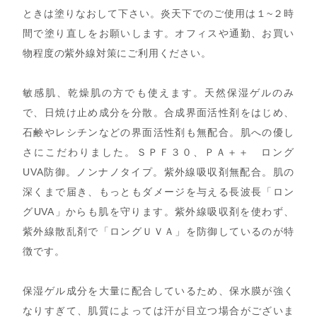
ときは塗りなおして下さい。炎天下でのご使用は１~２時
間で塗り直しをお願いします。オフィスや通勤、お買い
物程度の紫外線対策にご利用ください。
敏感肌、乾燥肌の方でも使えます。天然保湿ゲルのみ
で、日焼け止め成分を分散。合成界面活性剤をはじめ、
石鹸やレシチンなどの界面活性剤も無配合。肌への優し
さにこだわりました。ＳＰＦ３０、ＰＡ＋＋ ロング
UVA防御。ノンナノタイプ。紫外線吸収剤無配合。肌の
深くまで届き、もっともダメージを与える長波長「ロン
グUVA」からも肌を守ります。紫外線吸収剤を使わず、
紫外線散乱剤で「ロングＵＶＡ」を防御しているのが特
徴です。
保湿ゲル成分を大量に配合しているため、保水膜が強く
なりすぎて、肌質によっては汗が目立つ場合がございま