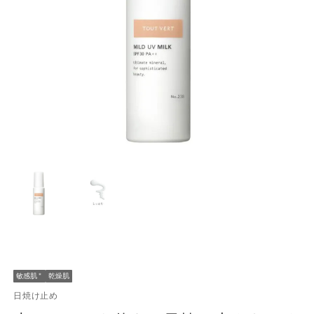
敏感肌
＊
乾燥肌
日焼け止め