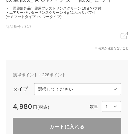
・［医薬部外品］薬用プレストサンスクリーン 10ｇ/パフ付
・エアリーパウダーサンスクリーン 4ｇ/ふんわりパフ付
(セミマットタイプorシマータイプ)
X
LINE
リンクをコピー
商品番号：317
＊ 毛穴が目立たないこと
獲得ポイント：
226
ポイント
タイプ
4,980
数量
円(税込)
カートに入れる