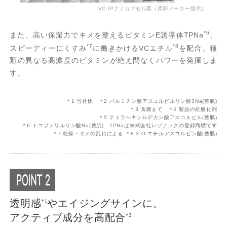
VC-IPナノカプセル図（原料メーカー提供）
*6
また、高い保湿力でキメを整えるビタミンE誘導体TPNa
、
*7
*8
スピーディーにくすみ
に働きかけるVCエチル
を配合。種
類の異なる高濃度のビタミンが絶え間なくパワーを発揮しま
す。
＊1 当社比 ＊2 パルミチン酸アスコルビルリン酸3Na(整肌)
＊3 角層まで ＊4 製品の抗酸化剤
＊5 テトラヘキシルデカン酸アスコルビル(整肌)
＊6 トコフェリルリン酸Na(整肌) TPNaは株式会社レゾナックの登録商標です
＊7 乾燥・キメの乱れによる ＊8 3-O-エチルアスコルビン酸(整肌)
透明感
やエイジングサインに、
*1
アクティブ成分を高配合
*2