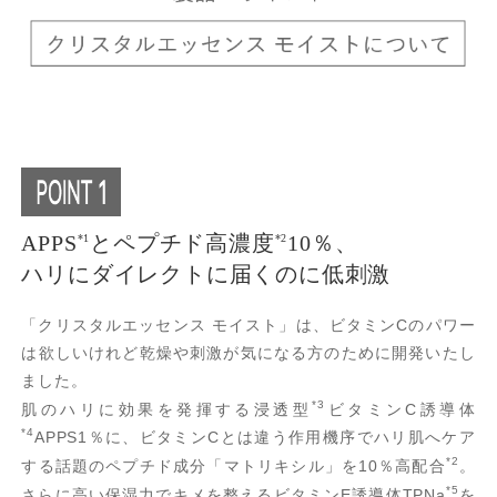
APPS
とペプチド高濃度
10％、
*1
*2
ハリにダイレクトに届くのに低刺激
「クリスタルエッセンス モイスト」は、ビタミンCのパワー
は欲しいけれど
乾燥や刺激が気になる方のために開発いたし
ました。
*3
肌のハリに効果を発揮する浸透型
ビタミンC誘導体
*4
APPS1％に、ビタミンCとは違う作用機序でハリ肌へケア
*2
する話題のペプチド成分「マトリキシル」を10％高配合
。
*5
さらに高い保湿力でキメを整えるビタミンE誘導体TPNa
を