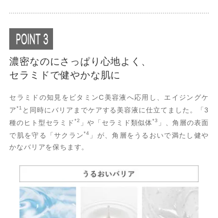
濃密なのにさっぱり心地よく、
セラミドで健やかな肌に
セラミドの知見をビタミンC美容液へ応用し、エイジングケ
*1
ア
と同時にバリアまでケアする美容液に仕立てました。「3
*2
*3
種のヒト型セラミド
」や「セラミド類似体
」、角層の表面
*4
で肌を守る「サクラン
」が、角層をうるおいで満たし健や
かなバリアを保ちます。