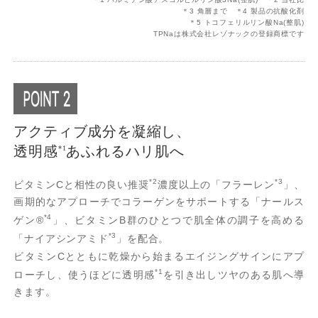
＊3 角層まで ＊4 製品の抗酸化剤
＊5 トコフェリルリン酸Na(整肌)
TPNaは株式会社レゾナックの登録商標です
アクティブ成分を凝縮し、
透明感
あふれるハリ肌へ
*1
*2
*3
ビタミンCと相性の良い推奨
濃度以上の「フラーレン
」、
画期的なアプローチでコラーゲンをサポートする「ナールス
*4
ゲン®
」、ビタミンB群のひとつで肌全体の調子を高める
*3
「ナイアシンアミド
」を配合。
ビタミンCとともに乾燥から始まるエイジングサインにアプ
*1
ローチし、使うほどに透明感
を引き出しツヤのある肌へ導
きます。