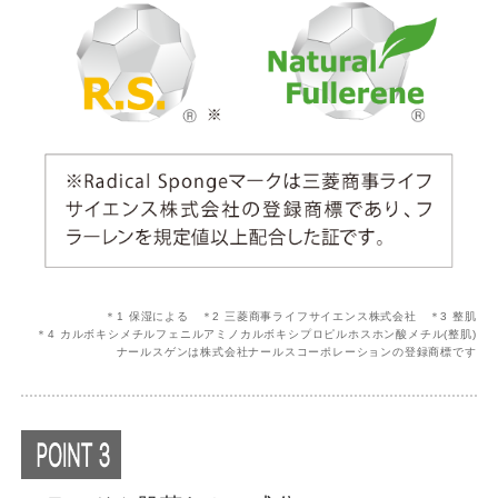
＊1 保湿による ＊2 三菱商事ライフサイエンス株式会社 ＊3 整肌
＊4 カルボキシメチルフェニルアミノカルボキシプロピルホスホン酸メチル(整肌)
ナールスゲンは株式会社ナールスコーポレーションの登録商標です