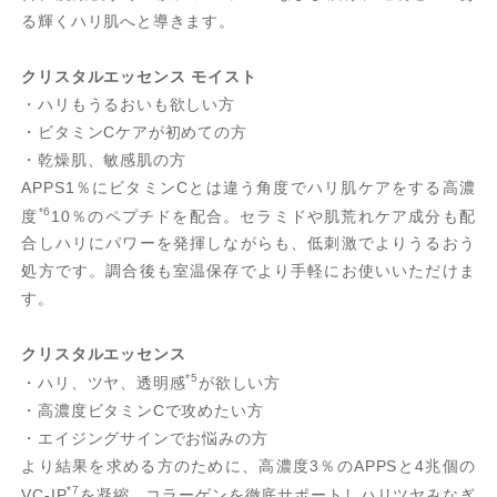
る輝くハリ肌へと導きます。
クリスタルエッセンス モイスト
・ハリもうるおいも欲しい方
・ビタミンCケアが初めての方
・乾燥肌、敏感肌の方
APPS1％にビタミンCとは違う角度でハリ肌ケアをする高濃
*6
度
10％のペプチドを配合。セラミドや肌荒れケア成分も配
合しハリにパワーを発揮しながらも、低刺激でよりうるおう
処方です。調合後も室温保存でより手軽にお使いいただけま
す。
クリスタルエッセンス
*5
・ハリ、ツヤ、透明感
が欲しい方
・高濃度ビタミンCで攻めたい方
・エイジングサインでお悩みの方
より結果を求める方のために、高濃度3％のAPPSと4兆個の
*7
VC-IP
を凝縮。コラーゲンを徹底サポートしハリツヤみなぎ