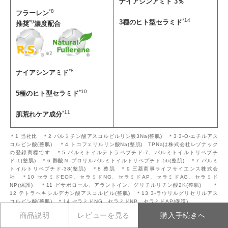
ナイアシンアミド 3％
*8
フラーレン
*14
3種のヒト型セラミド
*9
推奨
濃度配合
*8
ナイアシンアミド
*10
5種のヒト型セラミド
*11
肌荒れケア成分
＊1 当社比 ＊2 パルミチン酸アスコルビルリン酸3Na(整肌) ＊3 3-O-エチルアス
コルビン酸(整肌) ＊4 トコフェリルリン酸Na(整肌) TPNaは株式会社レゾナック
の登録商標です ＊5 パルミトイルテトラペプチド-7、パルミトイルトリペプチ
ド-1(整肌) ＊6 酢酸Ｎ-プロリルパルミトイルトリペプチド-56(整肌) ＊7 パルミ
トイルトリペプチド-38(整肌) ＊8 整肌 ＊9 三菱商事ライフサイエンス株式会
社 ＊10 セラミドEOP、セラミドNG、セラミドAP、セラミドAG、セラミド
NP(保護) ＊11 ビサボロール、アラントイン、グリチルリチン酸2K(整肌) ＊
12 テトラヘキシルデカン酸アスコルビル(整肌) ＊13 3-ラウリルグリセリルアス
コルビン酸(整肌) ＊14 セラミドNG、セラミドNP、セラミドAP(保護)
※1 Matrixyl InsideマークはSederma社の登録商標であり、Matrixylを規定値以上
商品説明
レビューを見る
購入手続きへ
配合した証です。
※2 Radical Spongeマークは三菱商事ライフサイエンス株式会社の登録商標であ