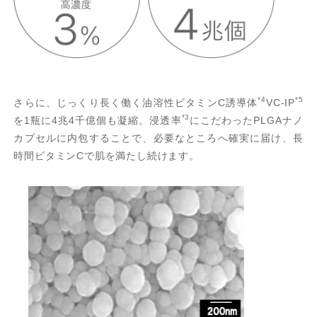
*4
*5
さらに、じっくり長く働く油溶性ビタミンC誘導体
VC-IP
*3
を1瓶に4兆4千億個も凝縮。浸透率
にこだわったPLGAナノ
カプセルに内包することで、必要なところへ確実に届け、長
時間ビタミンCで肌を満たし続けます。