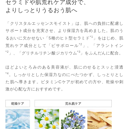
セラミドや肌荒れケア成分で、
よりしっとりうるおう肌へ
「クリスタルエッセンスモイスト」は、肌への負担に配慮し
サポート成分を充実させ、より保湿力を高めました。肌のう
*1
るおいに欠かせない「5種のヒト型セラミド
」をはじめ、肌
*2
荒れケア成分として「ビサボロール
」、「アラントイン
*2
*3
」、「グリチルリチン酸ジカリウム
」をふんだんに配合。
ほどよいとろみのある美容液が、肌にのせるとスッと浸透
*4
。しっかりとした保湿力なのにべたつかず、しっとりとし
た肌へ導きます。ビタミンCケアが初めての方や、乾燥や刺
激が心配な方におすすめです。