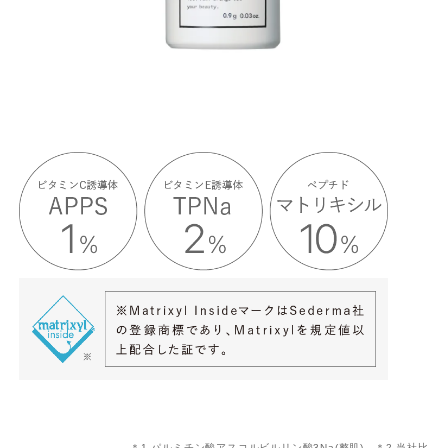
＊1 パルミチン酸アスコルビルリン酸3Na(整肌) ＊2 当社比