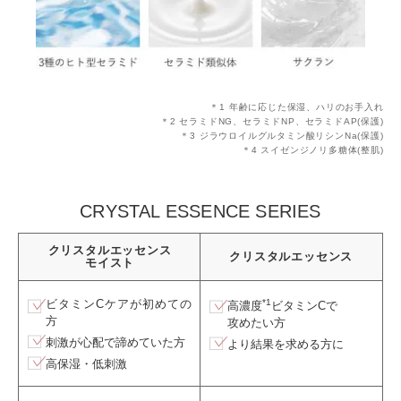
＊1 年齢に応じた保湿、ハリのお手入れ
＊2 セラミドNG、セラミドNP、セラミドAP(保護)
＊3 ジラウロイルグルタミン酸リシンNa(保護)
＊4 スイゼンジノリ多糖体(整肌)
CRYSTAL ESSENCE SERIES
クリスタルエッセンス
クリスタルエッセンス
モイスト
ビタミンCケアが初めての
*1
高濃度
ビタミンCで
方
攻めたい方
刺激が心配で諦めていた方
より結果を求める方に
高保湿・低刺激