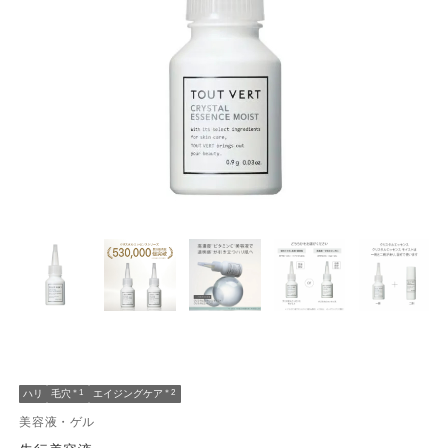
ハリ
毛穴
＊1
エイジングケア
＊2
美容液・ゲル