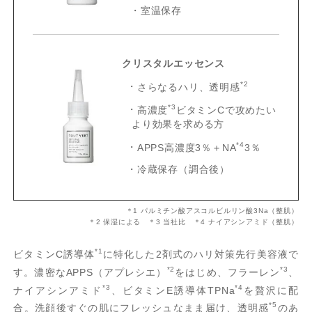
室温保存
クリスタルエッセンス
*2
さらなるハリ、透明感
*3
高濃度
ビタミンCで攻めたい
より効果を求める方
*4
APPS高濃度3％＋NA
3％
冷蔵保存（調合後）
＊1 パルミチン酸アスコルビルリン酸3Na（整肌）
＊2 保湿による ＊3 当社比 ＊4 ナイアシンアミド（整肌）
*1
ビタミンC誘導体
に特化した2剤式のハリ対策先行美容液で
*2
*3
す。濃密なAPPS（アプレシエ）
をはじめ、フラーレン
、
*3
*4
ナイアシンアミド
、ビタミンE誘導体TPNa
を贅沢に配
*5
合。洗顔後すぐの肌にフレッシュなまま届け、透明感
のあ