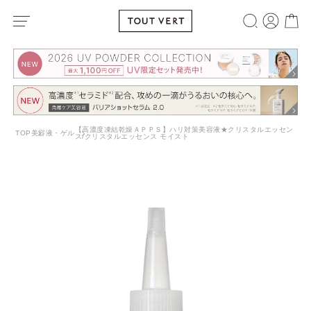
【高濃度凍結乾燥ＡＰＰＳ】ハリ対策美容液★クリスタルエッセン
TOP
美容液・ゲル
ス/クリスタルエッセンス モイスト