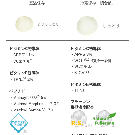
室温保存
冷蔵保存（調合後）
ビタミンC誘導体
ビタミンC誘導体
*2
APPS 3％
APPS
1％
*12
*3
VC-IP
4兆4千億個
VCエチル
VCエチル
*13
3LGA
ビタミンE誘導体
*4
TPNa
2％
ビタミンE誘導体
TPNa
ペプチド
*5
Matrixyl 3000
5％
フラーレン
*6
Matrixyl Morphomics
3％
推奨濃度配合
*7
Matrixyl Synthe’6
2％