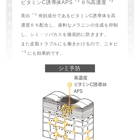
＊3
＊4
ビタミンC誘導体APS
６%高濃度
＊1
美白
有効成分であるビタミンC誘導体を高
濃度６％配合し、過剰なメラニンの生成を抑制
し、シミ・ソバカスを徹底的に防ぎます。
また皮脂トラブルにも働きかけるので、ニキビ
＊5
にも効果的です。