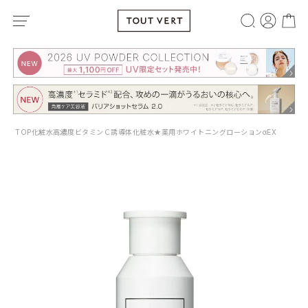
TOP
化粧水
高濃度ビタミンＣ誘導体化粧水★薬用ホワイトニングローションαEX