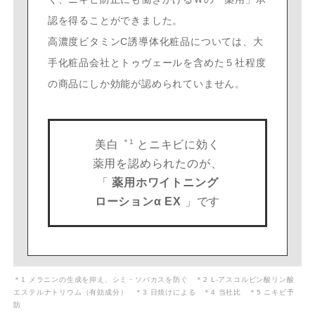
認を得ることができました。
高濃度ビタミンC誘導体化粧品については、大
手化粧品会社とトゥヴェールを含めた５社程度
の商品にしか効能が認められていません。
＊1
美白
とニキビに効く
薬用を認められたのが、
「
薬用ホワイトニング
ローションα EX
」です
＊1 メラニンの生成を抑え、シミ・ソバカスを防ぐ ＊2 L-アスコルビン酸リン酸
エステルナトリウム（有効成分） ＊3 日焼けによる ＊4 当社比 ＊5 ニキビ予
防