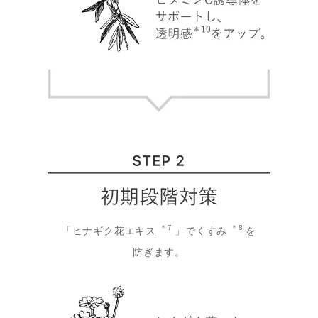
＊7
＊8
「ヒナギク花エキス
」でくすみ
を
防ぎます。