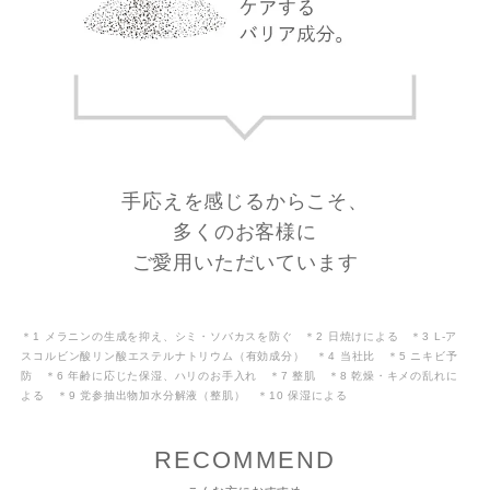
手応えを感じるからこそ、
多くのお客様に
ご愛用いただいています
＊1 メラニンの生成を抑え、シミ・ソバカスを防ぐ ＊2 日焼けによる ＊3 L-ア
スコルビン酸リン酸エステルナトリウム（有効成分） ＊4 当社比 ＊5 ニキビ予
防 ＊6 年齢に応じた保湿、ハリのお手入れ ＊7 整肌 ＊8 乾燥・キメの乱れに
よる ＊9 党参抽出物加水分解液（整肌） ＊10 保湿による
RECOMMEND