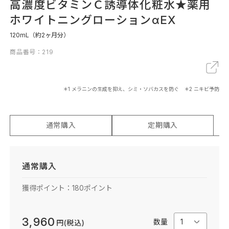
高濃度ビタミンＣ誘導体化粧水★薬用
ホワイトニングローションαEX
120mL（約2ヶ月分）
X
LINE
リンクをコピー
商品番号：219
＊1 メラニンの生成を抑え、シミ・ソバカスを防ぐ ＊2 ニキビ予防
通常購入
定期購入
通常購入
獲得ポイント：
180
ポイント
3,960
数量
円(税込)