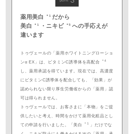
薬用美白
だから
＊1
美白
・ニキビ
への手応えが
＊1
＊5
違います
トゥヴェールの「薬用ホワイトニングローショ
＊4
ンα EX」は、ビタミンC誘導体を高配合
し、薬用承認を得ています。現在では、高濃度
にビタミンC誘導体を配合しても、「効果」が
認められない限り厚生労働省からの「薬用」認
可は得られません。
トゥヴェールでは、お客さまに「本物」をご提
供したいと考え、時間をかけて薬用化粧品とし
＊1
ての申請を行いました。「美白
」だけでな
く、ニキビ防止にも働きかけるＷの「薬用」承