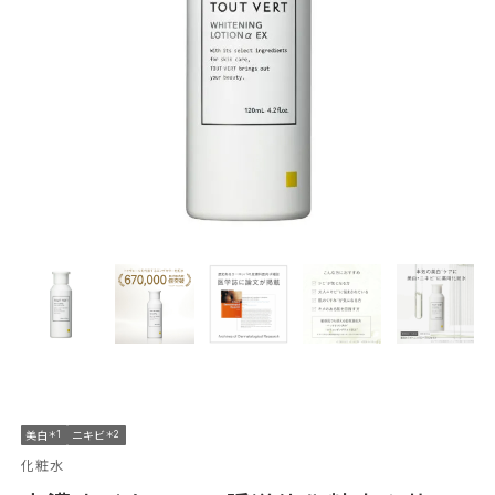
美白
＊1
ニキビ
＊2
化粧水