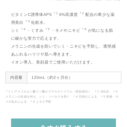
＊1
＊2
ビタミンC誘導体APS
6%高濃度
配合の希少な薬
＊3
用美白
化粧水。
＊4
＊5
＊6
シミ
・くすみ
・キメやニキビ
が気になる肌
に確かな実力で応えます。
メラニンの生成を防いでシミ・ニキビを予防し、透明感
あふれるハリツヤ肌へ導きます。
イオン導入、美顔器でご使用いただけます。
内容量
120mL（約2ヶ月分）
＊1 L-アスコルビン酸リン酸エステルナトリウム（有効成分） ＊2 当社比 ＊3
メラニンの生成を抑え、シミ・ソバカスを防ぐ ＊4 日焼けによる ＊5 乾燥・キ
メの乱れによる ＊6 ニキビ予防