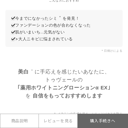
こんな方におすすめ
＊
今までになかったシミ
を発見！
ファンデーションの色が合わなくなった
肌がいまいち…元気がない
>大人ニキビに悩まされている
＊日焼けによる
美白
＊
に手応えを感じたいあなたに、
トゥヴェールの
｢薬用ホワイトニングローションα EX｣
を
自信をもっておすすめします
＊ メラニンの生成を抑え、シミ・ソバカスを防ぐ
商品説明
レビューを見る
購入手続きへ