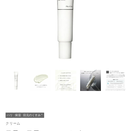
ハリ
保湿
目元のくすみ
＊
クリーム