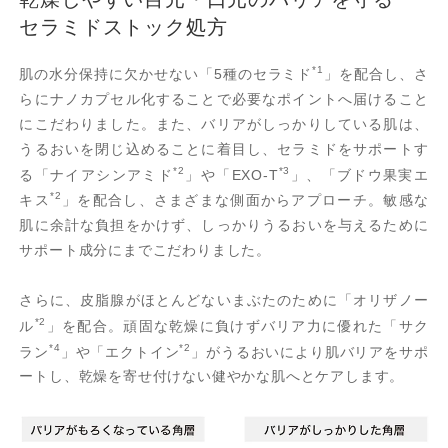
セラミドストック処方
*1
肌の水分保持に欠かせない「5種のセラミド
」を配合し、さ
らにナノカプセル化することで必要なポイントへ届けること
にこだわりました。また、バリアがしっかりしている肌は、
うるおいを閉じ込めることに着目し、セラミドをサポートす
*2
*3
る「ナイアシンアミド
」や「EXO-T
」、「ブドウ果実エ
*2
キス
」を配合し、さまざまな側面からアプローチ。敏感な
肌に余計な負担をかけず、しっかりうるおいを与えるために
サポート成分にまでこだわりました。
さらに、皮脂腺がほとんどないまぶたのために「オリザノー
*2
ル
」を配合。頑固な乾燥に負けずバリア力に優れた「サク
*4
*2
ラン
」や「エクトイン
」がうるおいにより肌バリアをサポ
ートし、乾燥を寄せ付けない健やかな肌へとケアします。