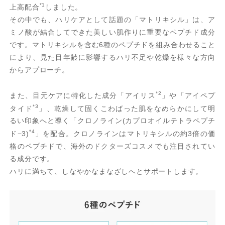
*1
上高配合
しました。
その中でも、ハリケアとして話題の「マトリキシル」は、ア
ミノ酸が結合してできた美しい肌作りに重要なペプチド成分
です。マトリキシルを含む6種のペプチドを組み合わせること
により、見た目年齢に影響するハリ不足や乾燥を様々な方向
からアプローチ。
*2
また、目元ケアに特化した成分「アイリス
」や「アイペプ
*3
タイド
」、乾燥して固くこわばった肌をなめらかにして明
るい印象へと導く「クロノライン(カプロオイルテトラペプチ
*4
ド−3)
」を配合。クロノラインはマトリキシルの約3倍の価
格のペプチドで、海外のドクターズコスメでも注目されてい
る成分です。
ハリに満ちて、しなやかなまなざしへとサポートします。