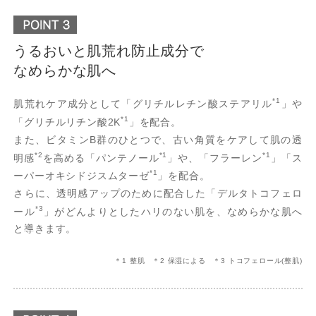
うるおいと肌荒れ防止成分で
なめらかな肌へ
*1
肌荒れケア成分として「グリチルレチン酸ステアリル
」や
*1
「グリチルリチン酸2K
」を配合。
また、ビタミンB群のひとつで、古い角質をケアして肌の透
*2
*1
*1
明感
を高める「パンテノール
」や、「フラーレン
」「ス
*1
ーパーオキシドジスムターゼ
」を配合。
さらに、透明感アップのために配合した「デルタトコフェロ
*3
ール
」がどんよりとしたハリのない肌を、なめらかな肌へ
と導きます。
＊1 整肌 ＊2 保湿による ＊3 トコフェロール(整肌)