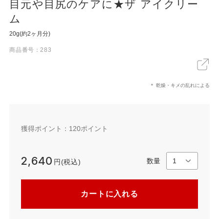
目元や目尻のケアに★ザ アイクリー
ム
20g(約2ヶ月分)
X
LINE
リンクをコピー
商品番号：283
＊ 乾燥・キメの乱れによる
獲得ポイント：
120
ポイント
2,640
数量
円(税込)
カートに入れる