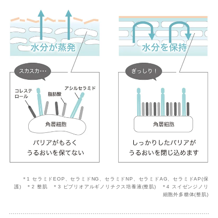
＊1 セラミドEOP、セラミドNG、セラミドNP、セラミドAG、セラミドAP(保
護) ＊2 整肌 ＊3 ビブリオアルギノリチクス培養液(整肌) ＊4 スイゼンジノリ
細胞外多糖体(整肌)