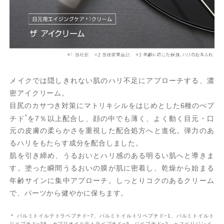
メイクでは隠しきれない肌のハリ不足にアプローチする、濃
密アイクリーム。
目尻のカサつき対策にマトリキシルをはじめとした6種のぺプ
*
チド
を7％以上配合し、顔の中でも薄く、よく動く目元・口
元の皮膚の柔らかさを重視した配合処方へと進化。弾力のあ
るハリをもたらす成分を配合しました。
肌を引き締め、うるおいとハリ感のある明るい肌へと導きま
す。塗った瞬間うるおいの膜が肌に密着し、乾燥から始まる
年齢サインに集中アプローチ。しっとりコクのあるクリーム
で、パーツから健やかに保ちます。
＊ パルミトイルテトラペプチド−7、パルミトイルトリペプチド−1、パルミトイルト
リペプチド−38、カプロオイルテトラペプチド−3、ジペプチド−2、ヘスペリジンメ