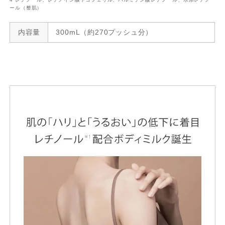
ール（整肌）
内容量
300mL（約270プッシュ分）