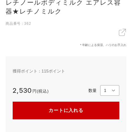
レチノールボディミルク エアレス容
器★レチノミルク
X
LINE
リンクをコピー
商品番号：362
＊年齢による保湿、ハリのお手入れ
獲得ポイント：
115
ポイント
2,530
数量
円(税込)
カートに入れる