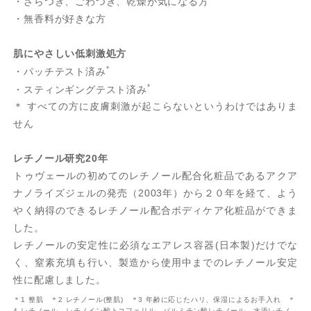
・ざらつき、ごわつき、乾燥が気になる方
・無香料が好きな方
肌にやさしい低刺激処方
*
・パッチテスト済み
*
・スティンギングテスト済み
＊ すべての方に皮膚刺激が起こらないというわけではありま
せん
レチノール研究20年
トゥヴェールの初めてのレチノール配合化粧品であるアクア
ナノライズジェルの発売（2003年）から２０年を経て、よう
やく納得のできるレチノール配合ボディケア化粧品ができま
した。
レチノールの安定性に必須なエアレス容器(日本製)だけでな
く、窒素充填も行い、製造から使用中までのレチノール安定
性に配慮しました。
＊1 整肌 ＊2 レチノール(整肌) ＊3 年齢に応じたハリ、保湿によるお手入れ ＊
4 レチノール、レチノイン酸トコフェリル、パルミチン酸レチノール、水添レチノ