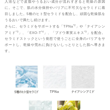
入浴などで皮脂やうるおい成分が流れすぎると乾燥の原因
に。そこで、肌の水分保持やバリアに不可欠なセラミドに着
目しました。5種のヒト型セラミドを配合し、頑固な乾燥肌を
うるおいで満たし続けます。
*2
さらに、セラミドをサポートする「TPNa
」や「ナイアシン
*3
*4
*3
アミド
」、「EXO-T
」、「ブドウ果実エキス
」を配合。
セラミドストックという発想で使うごとに全身のバリアをサ
ポートし、乾燥や荒れに負けないしっとりとした肌へ導きま
す。