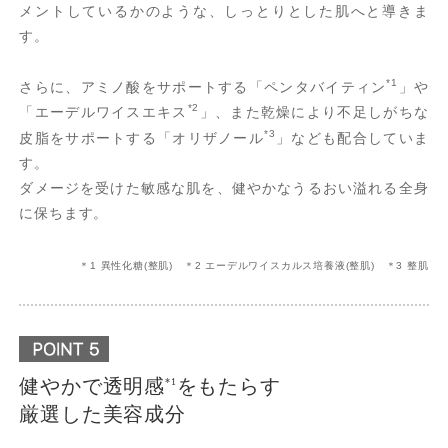
メントしているかのような、しっとりとした肌へと導きま
す。
*1
さらに、アミノ酸をサポートする「ペンタバイティン
」や
*2
「エーデルワイスエキス
」、また乾燥により不足しがちな
*3
皮脂をサポートする「オリザノール
」なども配合していま
す。
ダメージを受けた敏感な肌を、健やかなうるおい溢れる全身
に保ちます。
＊1 異性化糖(整肌) ＊2 エーデルワイスカルス培養液(整肌) ＊3 整肌
健やかで透明感
をもたらす
*1
厳選した美容成分