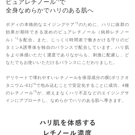
ピュアレチノール
で
*1
全身なめらかでハリのある肌へ
*2
ボディの本格的なエイジングケア
のために、ハリに抜群の
効果が期待できる攻めのピュアレチノール（純粋レチノー
*1
ル）
を配合。また、じっくり時間差で働きかける守りのビ
タミンA誘導体を独自のバランスで配合しています。ハリ肌
をより体感いただく濃度でありながらも、刺激に配慮し、ど
なたでもお使いいただけるバランスにこだわりました。
デリケートで壊れやすいレチノールを保湿成分の膜(ポリクオ
*4
タニウム-61)
で包み込むことで安定化することに成功。4種
*5
のレチノール
が、絶えまなくハリ不足などのエイジングサ
インにアプローチし、なめらかでハリのある肌へ導きます。