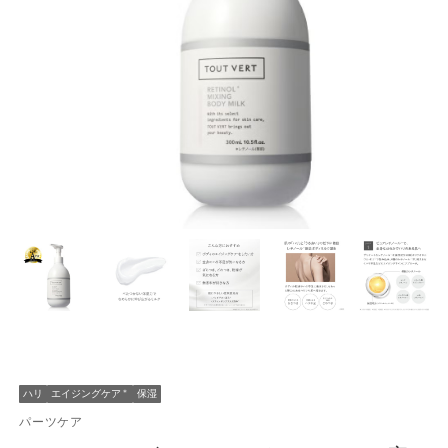
ハリ
エイジングケア
＊
保湿
パーツケア