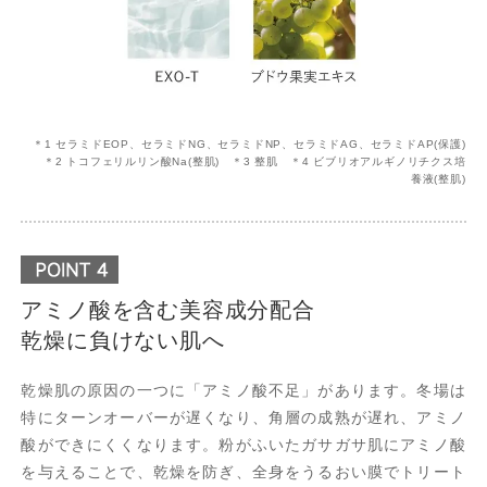
＊1 セラミドEOP、セラミドNG、セラミドNP、セラミドAG、セラミドAP(保護)
＊2 トコフェリルリン酸Na(整肌) ＊3 整肌 ＊4 ビブリオアルギノリチクス培
養液(整肌)
アミノ酸を含む美容成分配合
乾燥に負けない肌へ
乾燥肌の原因の一つに「アミノ酸不足」があります。冬場は
特にターンオーバーが遅くなり、角層の成熟が遅れ、アミノ
酸ができにくくなります。粉がふいたガサガサ肌にアミノ酸
を与えることで、乾燥を防ぎ、全身をうるおい膜でトリート