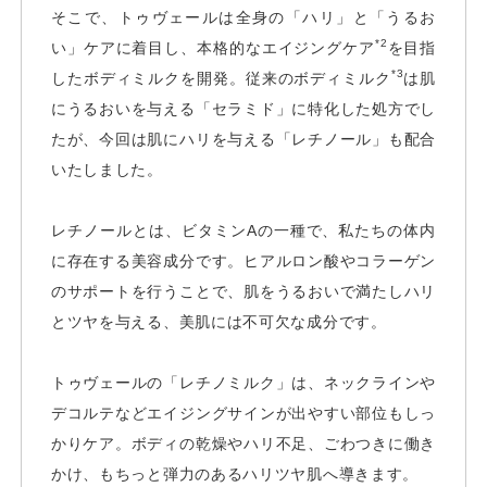
そこで、トゥヴェールは全身の「ハリ」と「うるお
*2
い」ケアに着目し、本格的なエイジングケア
を目指
*3
したボディミルクを開発。従来のボディミルク
は肌
にうるおいを与える「セラミド」に特化した処方でし
たが、今回は肌にハリを与える「レチノール」も配合
いたしました。
レチノールとは、ビタミンAの一種で、私たちの体内
に存在する美容成分です。ヒアルロン酸やコラーゲン
のサポートを行うことで、肌をうるおいで満たしハリ
とツヤを与える、美肌には不可欠な成分です。
トゥヴェールの「レチノミルク」は、ネックラインや
デコルテなどエイジングサインが出やすい部位もしっ
かりケア。ボディの乾燥やハリ不足、ごわつきに働き
かけ、もちっと弾力のあるハリツヤ肌へ導きます。