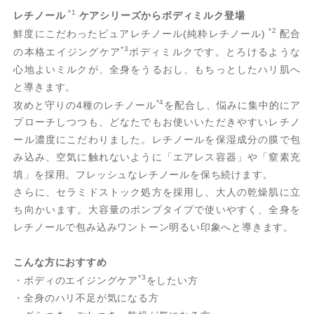
*1
レチノール
ケアシリーズからボディミルク登場
*2
鮮度にこだわったピュアレチノール(純粋レチノール)
配合
*3
の本格エイジングケア
ボディミルクです。とろけるような
心地よいミルクが、全身をうるおし、もちっとしたハリ肌へ
と導きます。
*4
攻めと守りの4種のレチノール
を配合し、悩みに集中的にア
プローチしつつも、どなたでもお使いいただきやすいレチノ
ール濃度にこだわりました。レチノールを保湿成分の膜で包
み込み、空気に触れないように「エアレス容器」や「窒素充
填」を採用。フレッシュなレチノールを保ち続けます。
さらに、セラミドストック処方を採用し、大人の乾燥肌に立
ち向かいます。大容量のポンプタイプで使いやすく、全身を
レチノールで包み込みワントーン明るい印象へと導きます。
こんな方におすすめ
*3
・ボディのエイジングケア
をしたい方
・全身のハリ不足が気になる方