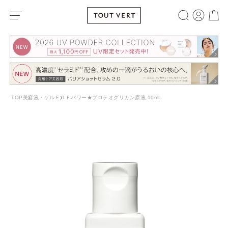
TOP
美容液・ゲル
ＥＧＦパワー★プロテオグリカン原液 10mL