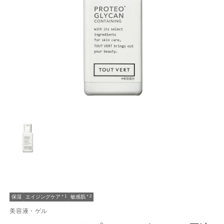
保湿
エイジングケア
＊1
敏感肌
＊2
美容液・ゲル