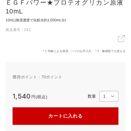
ＥＧＦパワー★プロテオグリカン原液
10mL
10mL(推奨濃度で化粧水約1,000mL分)
X
LINE
リンクをコピー
商品番号：281
＊1 年齢による保湿、ハリのお手入れ ＊2 敏感肌でも使える
獲得ポイント：
70
ポイント
1,540
数量
円(税込)
カートに入れる