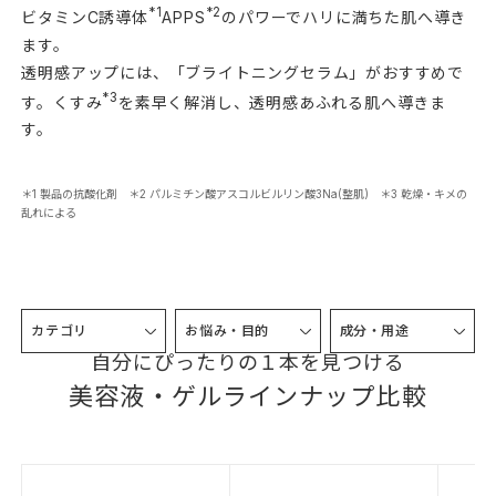
*1
*2
ビタミンC誘導体
APPS
のパワーでハリに満ちた肌へ導き
ます。
透明感アップには、「ブライトニングセラム」がおすすめで
*3
す。くすみ
を素早く解消し、透明感あふれる肌へ導きま
す。
＊1 製品の抗酸化剤 ＊2 パルミチン酸アスコルビルリン酸3Na(整肌) ＊3 乾燥・キメの
乱れによる
カテゴリ
お悩み・目的
成分・用途
自分にぴったりの１本を見つける
美容液・ゲルラインナップ比較