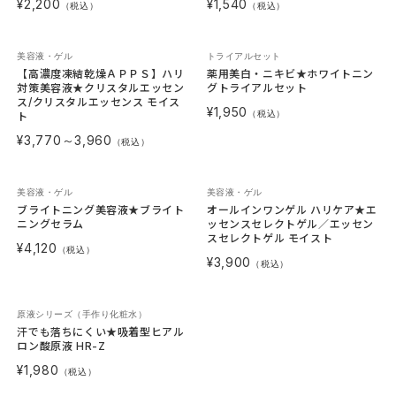
¥2,200
¥1,540
（税込）
（税込）
美容液・ゲル
トライアルセット
【高濃度凍結乾燥ＡＰＰＳ】ハリ
薬用美白・ニキビ★ホワイトニン
対策美容液★クリスタルエッセン
グトライアルセット
ス/クリスタルエッセンス モイス
¥1,950
（税込）
ト
¥3,770～3,960
（税込）
美容液・ゲル
美容液・ゲル
ブライトニング美容液★ブライト
オールインワンゲル ハリケア★エ
ニングセラム
ッセンスセレクトゲル／エッセン
スセレクトゲル モイスト
¥4,120
（税込）
¥3,900
（税込）
原液シリーズ（手作り化粧水）
汗でも落ちにくい★吸着型ヒアル
ロン酸原液 HR-Z
¥1,980
（税込）