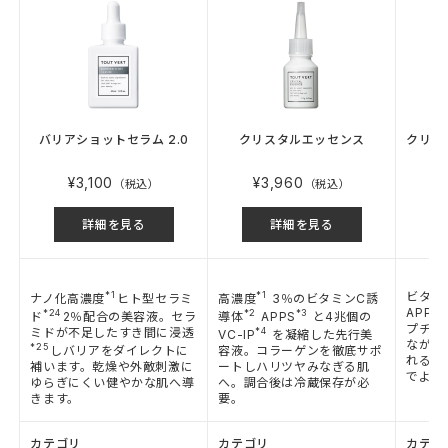
バリアショットセラム 2.0
クリスタルエッセンス
クリス
¥3,100
¥3,960
（税込）
（税込）
詳細を見る
詳細を見る
*1
*1
ビタミ
ナノ化高濃度
ヒト型セラミ
高濃度
3％のビタミンC誘
APPS
*24
*2
*3
ド
2％配合の美容液。セラ
導体
APPS
と4兆個の
プチド
ミドが不足したすき間に浸透
*4
VC-IP
を凝縮した先行美
ながら
*25
しバリアをダイレクトに
容液。コラーゲンを徹底サポ
れる肌
補います。乾燥や外敵刺激に
ートしハリツヤみなぎる肌
でより
ゆらぎにくい健やかな肌へ導
へ。調合後は冷蔵保存が必
きます。
要。
カテゴリ
カテゴリ
カテゴ