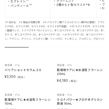
・ビタ
*7
・フラーレン7
・エクトイン
・フラ
・3種のヒト型セラミド*8
*7
・パンテノール
・5種
＊1 当社比 ＊2 製品の抗酸化剤 ＊3 パルミチン酸アスコルビルリン酸3Na(整肌) アプレ
ミドNG、セラミドNP、セラミドAG、セラミドAP(保護) ＊10 セラミドEOP、セラミドNP
ノ酪酸ウレア、トリペプチド-10シトルリン、オリゴペプチド-6、オリゴペプチド-20、オリゴペ
チド-3、オリゴペプチド-20、オリゴペプチド-24、ヘキサペプチド-33、オリゴペプチド-34
ン、アラニン、グリシン、グルタミン酸、リシンHCI、トレオニン、アルギニン、プロリン(保湿)
美容液・ゲル
美容液・ゲル
バリアショットセラム 2.0
肌環境ケアに★水溶性フラーレン
20mL
¥3,100
（税込）
¥4,180
（税込）
美容液・ゲル
美容液・ゲル
肌環境ケアに★水溶性フラーレン
ＥＧＦパワー★プロテオグリカン
10mL
原液 10mL