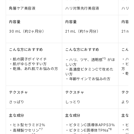
角層ケア美容液
ハリ対策先行美容液
ハリ対
内容量
内容量
内容量
30 mL（約2ヶ月分）
21 mL（約1ヶ月分）
21 m
こんな方におすすめ
こんな方におすすめ
こんな
・肌の調子がイマイチ
*5
・ハリ
・ハリ、ツヤ、透明感
がほ
・肌がゆらぎやすい方
・ビタ
しい方
・乾燥、あれ肌でお悩みの方
方
・高濃度ビタミンCで攻めた
・乾燥
い方
・年齢サインでお悩みの方
テクスチャ
テクスチャ
テクス
さっぱり
しっとり
よりし
主な成分
主な成分
主な成
・ヒト型セラミド2％
・ビタミンC誘導体APPS3％
・ビタ
*7
*6
・ペプ
・高精製ワセリン
・ビタミンE誘導体TPNa