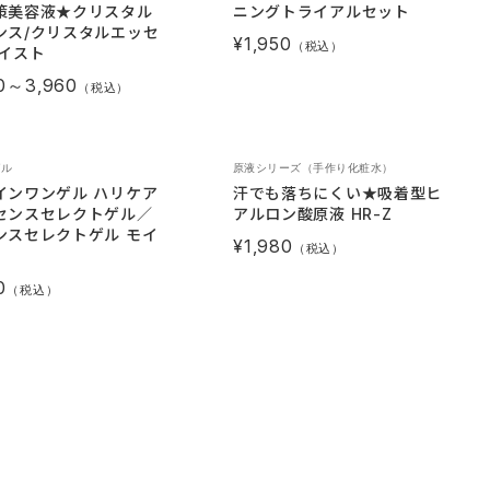
策美容液★クリスタル
ニングトライアルセット
ンス/クリスタルエッセ
¥1,950
（税込）
モイスト
0～3,960
（税込）
ゲル
原液シリーズ（手作り化粧水）
インワンゲル ハリケア
汗でも落ちにくい★吸着型ヒ
センスセレクトゲル／
アルロン酸原液 HR-Z
ンスセレクトゲル モイ
¥1,980
（税込）
0
（税込）