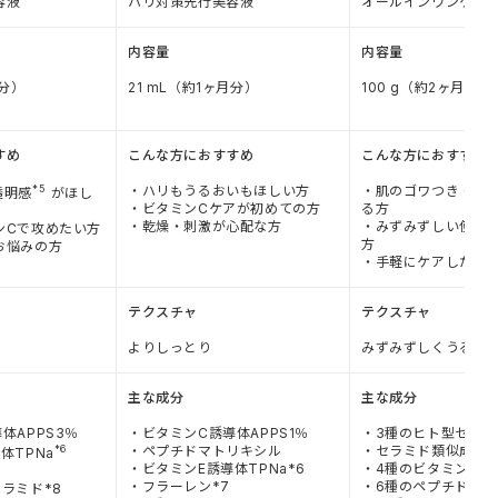
容液
ハリ対策先行美容液
オールインワンゲル
内容量
内容量
月分）
21 mL（約1ヶ月分）
100 g（約2ヶ月分）
すめ
こんな方におすすめ
こんな方におすすめ
*5
・ハリもうるおいもほしい方
・肌のゴワつき・肌
透明感
がほし
・ビタミンCケアが初めての方
る方
・乾燥・刺激が心配な方
・みずみずしい使用
ンCで攻めたい方
方
お悩みの方
・手軽にケアしたい
テクスチャ
テクスチャ
よりしっとり
みずみずしくうるお
主な成分
主な成分
体APPS3％
・ビタミンC誘導体APPS1％
・3種のヒト型セラミド
*6
・ペプチドマトリキシル
・セラミド類似成分*
体TPNa
・ビタミンE誘導体TPNa*6
・4種のビタミン
・フラーレン*7
・6種のペプチド*13
ラミド*8