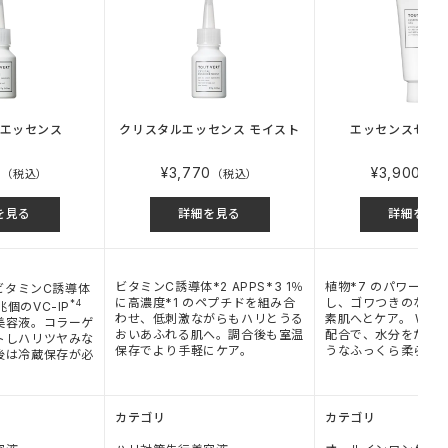
エッセンス
クリスタルエッセンス モイスト
エッセンスセレ
0
¥3,770
¥3,900
（税込）
（税込）
（税
を見る
詳細を見る
詳細を見
ビタミンC誘導体*2 APPS*3 1％
植物*7 のパワーで
ビタミンC誘導体
に高濃度*1 のペプチドを組み合
し、ゴワつきのない
*4
兆個のVC-IP
わせ、低刺激ながらもハリとうる
素肌へとケア。 Wセラ
美容液。コラーゲ
おいあふれる肌へ。調合後も室温
配合で、水分をたっ
トしハリツヤみな
保存でより手軽にケア。
うなふっくら柔らか
後は冷蔵保存が必
カテゴリ
カテゴリ