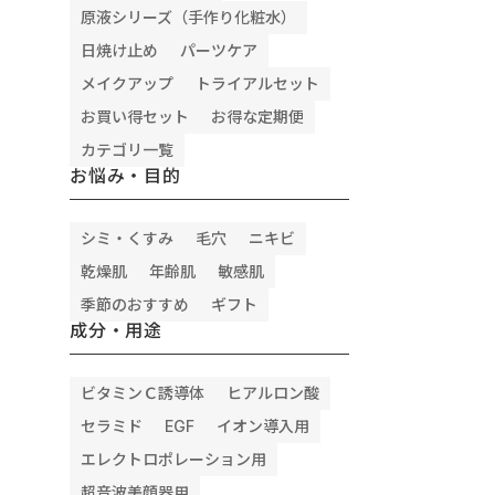
原液シリーズ（手作り化粧水）
日焼け止め
パーツケア
メイクアップ
トライアルセット
お買い得セット
お得な定期便
クトゲル
エッセンスセレクトゲル モイスト
ブライトニングセラ
カテゴリ一覧
お悩み・目的
¥3,900
¥4,120
込）
（税込）
（税込）
る
詳細を見る
詳細を見る
シミ・くすみ
毛穴
ニキビ
乾燥肌
年齢肌
敏感肌
季節のおすすめ
ギフト
肌を柔らかく
高濃度*1 の6種のペプチド*15 な
ハイドロキノンに匹敵する
成分・用途
キメの整った
ど、年齢肌ケア成分が濃密なハリ
を持つW377*19 で透明感
ミド*10
を与えます。さらに、保湿成分も
ふれる肌へ。
ぷり含んだよ
たっぷり凝縮し、リッチな保湿感
速攻型ビタミンＣ誘導体
い肌へ。
でプリッと弾力のある肌へ。
くすみ*20 を素早くケア
ビタミンＣ誘導体
ヒアルロン酸
セラミド
EGF
イオン導入用
エレクトロポレーション用
カテゴリ
カテゴリ
超音波美顔器用