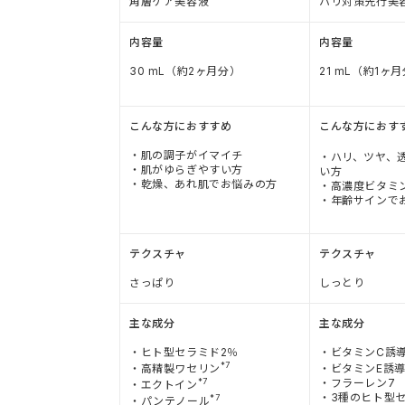
角層ケア美容液
ハリ対策先行美
内容量
内容量
30 mL（約2ヶ月分）
21 mL（約1ヶ
こんな方におすすめ
こんな方におす
・肌の調子がイマイチ
・ハリ、ツヤ、
・肌がゆらぎやすい方
い方
・乾燥、あれ肌でお悩みの方
・高濃度ビタミ
・年齢サインで
テクスチャ
テクスチャ
さっぱり
しっとり
主な成分
主な成分
・ヒト型セラミド2％
・ビタミンC誘導
*7
・高精製ワセリン
・ビタミンE誘導
*7
・フラーレン7
・エクトイン
・3種のヒト型セ
*7
・パンテノール