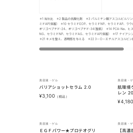
＊1 当社比 ＊2 製品の抗酸化剤 ＊3 パルミチン酸アスコルビルリン
ミドAP(保護) ＊10 セラミドEOP、セラミドNP、セラミドAP、
オリゴペプチド-24、オリゴペプチド-34(整肌) ＊14 PCA-N
NG、セラミドNP、セラミドAG、セラミドAP(保護) ＊17 ナイ
＊21 キメを整え、透明感を与える ＊22 3－O－エチルアスコルビ
美容液・ゲル
美容液・
バリアショットセラム 2.0
肌環境
レン 2
¥3,100
（税込）
¥4,18
美容液・ゲル
美容液・
ＥＧＦパワー★プロテオグリ
【高濃