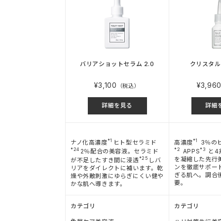
バリアショットセラム 2.0
クリスタル
¥3,100
¥3,96
（税込）
詳細を見る
詳細
*1
*1
ナノ化高濃度
ヒト型セラミド
高濃度
3％の
*24
*2
*3
2％配合の美容液。セラミド
APPS
と4
*25
を凝縮した先行
が不足したすき間に浸透
しバ
ンを徹底サポー
リアをダイレクトに補います。乾
ぎる肌へ。調合
燥や外敵刺激にゆらぎにくい健や
要。
かな肌へ導きます。
カテゴリ
カテゴリ