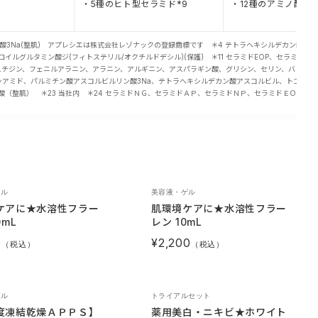
・5種のヒト型セラミド*9
・12種のアミノ酸*1
酸3Na(整肌) アプレシエは株式会社レゾナックの登録商標です ＊4 テトラヘキシルデカン酸アスコル
ラウロイルグルタミン酸ジ(フィトステリル/オクチルドデシル)(保護) ＊11 セラミドEOP、セラミド
a、ヒスチジン、フェニルアラニン、アラニン、アルギニン、アスパラギン酸、グリシン、セリン、バリン、イ
アシンアミド、パルミチン酸アスコルビルリン酸3Na、テトラへキシルデカン酸アスコルビル、トコフェリ
ン酸（整肌） ＊23 当社内 ＊24 セラミドＮＧ、セラミドＡＰ、セラミドＮＰ、セラミドＥＯＰ（保
ゲル
美容液・ゲル
ケアに★水溶性フラー
肌環境ケアに★水溶性フラー
0mL
レン 10mL
0
¥2,200
（税込）
（税込）
ゲル
トライアルセット
度凍結乾燥ＡＰＰＳ】
薬用美白・ニキビ★ホワイト