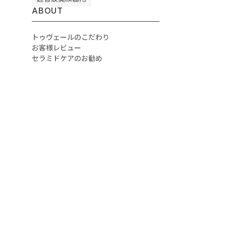
オールインワンゲル
ブライトニング*21美容液
ABOUT
内容量
内容量
トゥヴェールのこだわり
100 g（約2ヶ月分）
30 mL（約2ヶ月分）
お客様レビュー
セラミドケアのお勧め
こんな方におすすめ
こんな方におすすめ
荒れが気にな
・より高いうるおいやハリをお求
・くすみが気になる方
めの方
・透明感が欲しい方
感がお好みの
・コクのある使用感がお好みの方
・手軽にケアしたい方
方
テクスチャ
テクスチャ
う
しっとりうるおう
みずみずしくうるおう
主な成分
主な成分
*11
・5種のヒト型セラミド*16
・W377
12
・セラミド類似成分*12
・αアルブチン*7
・6種のペプチド
・ビタミンC誘導体VCエ
・5種のビタミン*17
*22