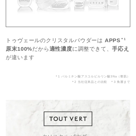
トゥヴェールのクリスタルパウダーは
APPS
＊1
原末100%
だから
適性濃度
に調整できて、
手応え
が違います
＊1 パルミチン酸アスコルビルリン酸3Na（整肌）
＊2 当社従来品との比較 ＊3 角層まで