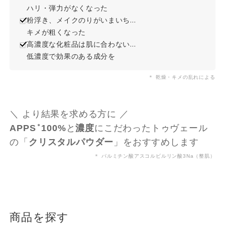
ハリ・弾力がなくなった
粉浮き、メイクのりがいまいち…
キメが粗くなった
高濃度な化粧品は肌に合わない…
低濃度で効果のある成分を
＊ 乾燥・キメの乱れによる
＼ より結果を求める方に ／
APPS
＊
100%
と
濃度
にこだわった
トゥヴェール
の「
クリスタルパウダー
」を
おすすめします
＊ パルミチン酸アスコルビルリン酸3Na（整肌）
商品を探す