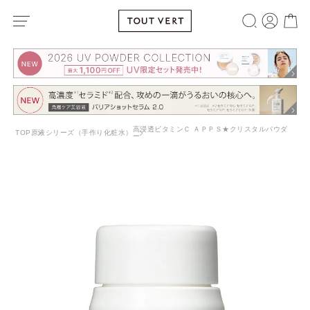
高浸透ビタミンＣ ＡＰＰＳ★クリスタルパウダ
TOP
原液シリーズ（手作り化粧水）
ー