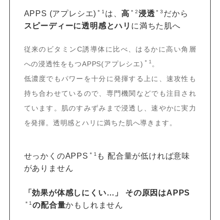
＊1
＊2
＊3
APPS
(アプレシエ)
は、
高
浸透
だから
スピーディーに透明感とハリ
に満ちた肌へ
従来のビタミンC誘導体に比べ、はるかに高い角層
＊1
への浸透性をもつAPPS(アプレシエ)
。
低濃度でもパワーを十分に発揮する上に、速攻性も
持ち合わせているので、専門機関などでも注目され
ています。肌のすみずみまで浸透し、速やかに実力
を発揮。透明感とハリに満ちた肌へ導きます。
＊1
せっかくのAPPS
も
配合量が低ければ意味
がありません
「効果が体感しにくい…」
その原因はAPPS
＊1
の配合量
かもしれません