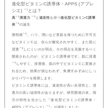
進化型ビタミンC誘導体・APPS
(アプレ
シエ)
＊1
とは？
＊2
＊3
高
浸透力
と
速攻性
を持つ
進化型ビタミンC誘導
＊4
体
の誕生
＊5
透明感
、ハリ、潤いなど美肌を保つために不可欠
なビタミンＣは、自らが酸化されやすく、また肌に
＊3
浸透
しにくいのが弱点。その弱点を克服するべく
開発されたのが、ビタミンＣ誘導体です。肌に浸透
＊3
しやすく、浸透後、肌の中でビタミンＣに変換さ
れるため、効果が損なわれず、角層すみずみにしっ
かりパワーを発揮します。
ビタミンＣ誘導体には、速攻性が高い水溶性と、浸
透力の高い油溶性がありますが、研究開発の末、両
方の特性を生かした『進化型ビタミンC誘導体・
＊1
APPS（アプレシエ）
』が誕生しました。