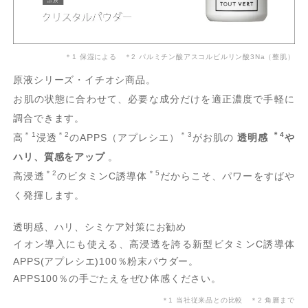
＊1 保湿による ＊2 パルミチン酸アスコルビルリン酸3Na（整肌）
原液シリーズ・イチオシ商品。
お肌の状態に合わせて、必要な成分だけを適正濃度で手軽に
調合できます。
＊1
＊2
＊3
＊4
高
浸透
のAPPS（アプレシエ）
がお肌の
透明感
や
ハリ、質感をアップ
。
＊2
＊5
高浸透
のビタミンC誘導体
だからこそ、パワーをすばや
く発揮します。
透明感、ハリ、シミケア対策にお勧め
イオン導入にも使える、高浸透を誇る新型ビタミンC誘導体
APPS(アプレシエ)100％粉末パウダー。
APPS100％の手ごたえをぜひ体感ください。
＊1 当社従来品との比較 ＊2 角層まで