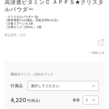
高浸透ビタミンＣ ＡＰＰＳ★クリスタ
ルパウダー
・クリスタルパウダー 3g
（標準濃度1％の場合、化粧水300ｍL分）
・計量スプーン小 1本
・計量カップ（20ｍL） 1個
X
LINE
リンクをコピー
商品番号：201
＊ 保湿による
獲得ポイント：
191
ポイント
付属品
4,220
数量
円(税込)