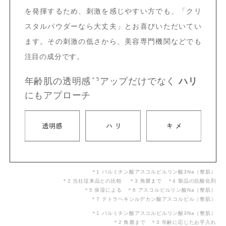
を発揮するため、刺激を感じやすい方でも、「クリ
スタルパウダーなら大丈夫」とお喜びいただいてい
ます。その刺激の低さから、美容専門機関などでも
注目の成分です。
年齢肌の透明感
＊5
アップだけでなく
ハリ
にもアプローチ
＊1 パルミチン酸アスコルビルリン酸3Na（整肌）
＊2 当社従来品との比較 ＊3 角層まで ＊4 製品の抗酸化剤
＊5 保湿による ＊6 アスコルビルリン酸Na（整肌）
＊7 テトラヘキシルデカン酸アスコルビル（整肌）
＊1 パルミチン酸アスコルビルリン酸3Na（整肌）
＊2 角層まで ＊3 年齢に応じたお手入れ