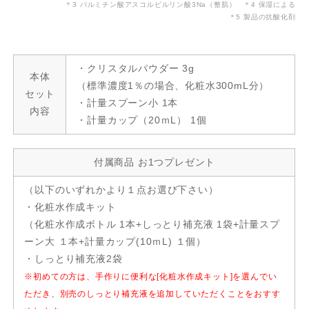
＊3 パルミチン酸アスコルビルリン酸3Na（整肌） ＊4 保湿による
＊5 製品の抗酸化剤
・クリスタルパウダー 3g
本体
（標準濃度1％の場合、化粧水300mL分）
セット
・計量スプーン小 1本
内容
・計量カップ（20ｍL） 1個
付属商品 お1つプレゼント
（以下のいずれかより１点お選び下さい）
・化粧水作成キット
（化粧水作成ボトル 1本+しっとり補充液 1袋+計量スプ
ーン大 １本+計量カップ(10ｍL) １個）
・しっとり補充液2袋
※初めての方は、手作りに便利な[化粧水作成キット]を選んでい
ただき、別売のしっとり補充液を追加していただくことをおすす