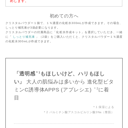
めします。
初めての方へ
クリスタルパウダー１個で、１％濃度の化粧水300mLが作成できます。その場合、
しっとり補充液が3袋必要になります。
クリスタルパウダーの付属商品に「化粧水作成キット」を選択していただき、一緒
に「
しっとり補充液
」（2袋）をご購入いただくと、クリスタルパウダー１％濃度
の化粧水300mLが作成できます。
「透明感
＊1
もほしいけど、ハリもほし
い」
大人の肌悩みは多いから
進化型ビタ
ミンC誘導体APPS
(アプレシエ)
＊2
に着
目
＊1 保湿による
＊2 パルミチン酸アスコルビルリン酸3Na（整肌）