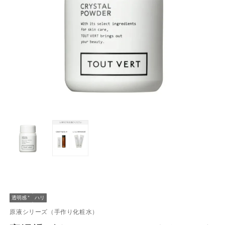
透明感
＊
ハリ
原液シリーズ（手作り化粧水）