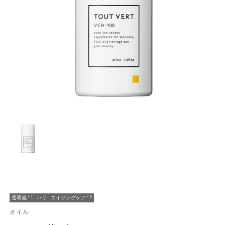
透明感
＊1
ハリ
エイジングケア
＊2
オイル