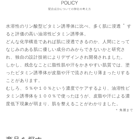
＊
水溶性のリン酸型ビタミン誘導体に比べ、多く肌に浸透
す
ると評価の高い油溶性ビタミン誘導体。
どんな化学構造であれば肌に浸透できるのか、人間にとって
なじみのある肌に優しい成分のみからできないかと研究さ
れ、独自の設計技術によりデザインされ開発されました。
しかし、残念なことに脂性肌や汗をかきやすい肌質では、塗
ったビタミン誘導体が皮脂や汗で流されたり薄まったりする
ことがあります。
むしろ、５％や１０％という濃度でケアするより、油溶性ビ
タミン誘導体を１００％で使ったほうが、皮脂や汗による濃
度低下現象が弱まり、肌を整えることがわかりました。
＊ 角層まで