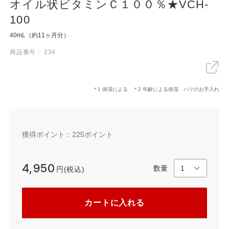
オイル状ビタミンＣ１００％★VCH-
100
40mL（約11ヶ月分）
X
LINE
リンクをコピー
商品番号： 234
＊1 保湿による ＊2 年齢による保湿、ハリのお手入れ
獲得ポイント：
225
ポイント
4,950
数量
円(税込)
カートに入れる