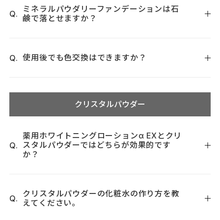
ティング剤を基本的に成分表示することになります。（シリ
るために顔料の表面をコーティングしています。３０年前に
最後にパフの起毛面にファンデーションを軽く少量取り、手
ミネラルパウダリーファンデーションは石
コーンをはじめとしてコーティング剤が微量の場合は、全成
鹸で落とせますか？
開発された技術ですが、この技術により海やプールで泳いで
の甲で余分な粉を落とします。パフを頬やカバーしたい所に
分表示の義務はありませんが、日本の化粧品メーカーでは敏
も落ちにくいファンデーションや、朝お化粧したら、メイク
軽く1〜2往復滑らせ、境目は粉を足さずにスポンジ面でなじ
感肌のユーザーに配慮して通常は表示を行います。肌に接触
はい、クレンジングは不要です。洗顔料のみで落とせます。
を夕方まで維持しなければならないといったニーズに応えら
ませます。
するのは、中身の酸化チタンではなく、外側のコーティング
れる製品作りが可能となりました。しかしながら、ミネラル
使用後でも色交換はできますか？
剤だからです。）なお、活性酸素の放出を防げるコーティン
パウダリーファンデーションはシリコンでコーティングを行
グ剤は限られており、無機物ではアルミ系（水酸化Ａｌ、酸
っていないため、３０年以上前のファンデーションと同様に
商品到着後30日以内でしたら、ご使用後でもミネラルパウダ
化アルミ、アルミナ）、もしくはシリカ系（シリカ）、ジル
汗や皮脂により、その量が多いと部分的に落ちてしまう問題
リーファンデーション、エッセンスリキッドファンデーショ
コニウム程度となっております。そのため、化粧品の成分表
クリスタルパウダー
が起こります。ただ、通常のファンデーションに比べて使用
ンの色交換をお受けいたします。大変申し訳ございません
示を見て、コーティングされているかどうかはある程度判別可
感が軽く、肌負担を抑えてお化粧をしたいというニーズには
が、商品と100円切手を同封の上、ご返送ください。ご返送時
能となります。
十分お応えできるものとなっております。また、香料や保存
の郵便代はお客様ご負担になります。
薬用ホワイトニングローションα EXとクリ
（ご注意：酸化チタンや酸化亜鉛がコーティングされていな
料に刺激を感じる方やニキビが出来やすい方にも適したファ
スタルパウダーではどちらが効果的です
（定形外で140円程度）
くても、強い日光を直接肌に当たるよりは安全と思われます。
か？
ンデーションとなります。（皮脂が多く出る方や、汗を多く
また、何らかの理由でキャリーオーバーを表示しない主義の
かく方で、日中にお化粧直しができない場合は、弊社のエッ
商品は判断できません）
センスリキッドファンデーションをお勧め致します。）
シミやニキビに対する効果は厚生労働省から薬用承認を得て
いる薬用ホワイトニングローションα EXの方が効果的です。
クリスタルパウダーの化粧水の作り方を教
えてください。
クリスタルパウダーの浸透力は高いのですが、シミに対する
効果は浸透力だけでは語れず、シミに対する効果について厚