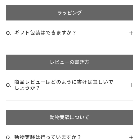
詳細・変更 > 支払方法の「変更する」よりご変更ください。
ックします。
ラッピング
「支払方法」の中より「クレジットカード変更」をクリック
してご変更ください。
ギフト包装はできますか？
大変申し訳ございませんが、ラッピングにつきましてはお受
けしておりません。セルフラッピング用の手提げ紙袋をご用
レビューの書き方
意しております。他の商品と一緒にご購入された場合、紙袋
の中に商品は入れずに同梱してお届けいたします。
TOUT VERTオリジナルギフトバッグはこちら >
商品レビューはどのように書けば宜しいで
しょうか？
「ログイン/マイページ」→「購入履歴」 → 「この商品の
レビューを書く」ボタンをクリックしてレビューをご記入く
動物実験について
ださい。
動物実験は行っていますか？