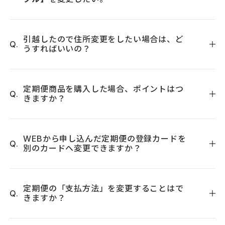
お問い合わせフォーム
までご連絡いただくか『トゥヴェー
3）解約理由をご選択ください。
く必要がございます。
ル カスタマー部
0120-930-704
＜通話料無料＞』（営業
4）画面下の【定期便を停止する】ボタンをクリックしてくだ
例：〇「1-2-3」「１－２－３」
時間：平日／10:00～17:00、 土・日・祝定休）までお問い合
さい。
×「1丁目2-3」「1-2-3」
商品お届け日の10日前までにマイページよりご変更可能で
わせください。
引越したので住所変更をしたい場合は、ど
4）解約完了の画面が表示されると手続きは完了です。
うすればいいの？
×「1-2-3-101」「1-2-3マンション名101」
す。1～90日の間でご希望のお届けサイクルに変更可能です。
×「1-2-3マンション名101」「1-2-3 マンション名
もしくは、
お問い合わせフォーム
までご連絡いただくか『ト
101」
マイページの「会員情報の確認・変更」をクリックします。
ゥヴェール カスタマー部
0120-930-704
＜通話料無料
なお、お電話で定期便をお申し込みの場合は、お電話にてご
「お客様情報の変更」ページで、ご変更内容を入力します。
定期便商品を購入した場合、ポイントはつ
＞』（営業時間：平日／10:00～17:00、 土・日・祝定休）ま
きますか？
指示ください。
必ずページ中央にある「反映対象の定期便の選択」にチェッ
でお問い合わせください。
Tel： 0120-930-704 平日10時～17時（土・日・祝定休）
クを入れてください。 もしくは、
お問い合わせフォーム
まで
2025年10月10日より、定期便商品もポイント付与の対象とな
ご連絡いただくか『トゥヴェール カスタマー部
0120-
※マイページにて会員登録を削除されても、定期便には反映
りました。
930-704
WEBから申し込んだ定期便の登録カードを
＜通話料無料＞』（営業時間：平日／10:00～
されません。定期便の解約をご希望の場合は、お手数をおか
別のカードへ変更できますか？
17:00、 土・日・祝定休）までお問い合わせください。
けしますがメールかお電話にて解約の旨をお申し付けくださ
い。
WEBから申し込んだ定期便は、 マイページよりお客様ご自身
でご変更することが可能です。
定期便の「支払方法」を変更することはで
きますか？
お届け日の10日前までにご変更お願いいたします。
マイページにて変更が可能です。 定期便の確認・変更 > 定期
マイページの定期便の確認・変更 > 定期詳細・変更 > をクリ