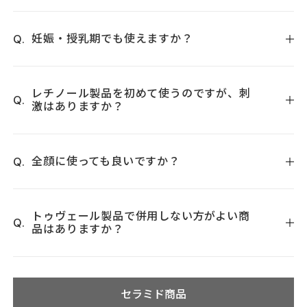
濃密なピュアレチノールを配合しているため、肌が敏感にな
っている時には、赤みや皮むけなどの反応が生じる場合がご
妊娠・授乳期でも使えますか？
ざいます。そのため、敏感肌の方にはおすすめしておりませ
ん。
ご使用いただけます。胎児の成長に影響を与えるほどのレチ
ノール濃度ではございません。しかしながらご心配でござい
レチノール製品を初めて使うのですが、刺
激はありますか？
ましたら、ご使用をお控えください。
濃密なピュアレチノールを配合しているため、レチノール製
品が初めての方には赤みや皮むけなどの刺激が生じやすい可
全顔に使っても良いですか？
能性がございます。
レチノショット 0.1を初めてご使用になる方は、全顔に塗りま
すと赤みや皮むけなどの反応がお顔全体に生じる場合がござ
トゥヴェール製品で併用しない方がよい商
品はありますか？
いますので、まずは部分使いで様子を見てください。
ご使用中は、以下のトゥヴェール製品との併用はお控えくだ
さい。併用されると、赤みや皮むけなどの反応が強く生じる
セラミド商品
可能性がございます。