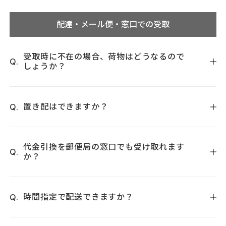
供するNP後払いwizサービスが適用され、サービスの範囲内
ご注文確定後に商品を追加することはお受けしておりませ
で個人情報を提供し、代金債権を譲渡します。
ん。現在のご注文はキャンセルをいたしますので、お電話か
配達・メール便・窓口での受取
NP後払い利用規約及び同社のプライバシーポリシーに同意し
メールにてご連絡をお願いいたします。ご注文のキャンセル
て、後払いサービスをご選択ください。
完了後に、ご希望の商品を追加のうえ、改めてご注文をお願
ご利用限度額は累計残高で5万円（商品代金）迄です。
いいたします。
受取時に不在の場合、荷物はどうなるので
（NP後払いサービスご利用分も含まれます。）
しょうか？
配送業者がご不在連絡票をポストにお入れいたします。記載
されているお近くの営業所へご連絡していただければ、再度
置き配はできますか？
お届けいたします。また、発送時に宅配便の伝票番号を記載
したメールをお届けしておりますので、急な配達時間変更は
誠に恐れ入りますが、盗難や紛失防止の観点より私どもで置
その伝票番号を元に宅配業者にご連絡頂ければ、配達時間の
き配を指定することはできかねます。
代金引換を郵便局の窓口でも受け取れます
変更も可能です。なお、一部商品は郵便で発送しておりま
か？
またお荷物発送後に、お客様ご自身で置き配を指定され紛失
す。追跡可能メール便にて発送の場合は、直接ポスト投函で
した場合は補償の対象外でございます。新しい商品を再送す
のお届けとなり、配達日時のご指定はお受けできません。
お申し付け頂ければ、郵便局の窓口ではお受け取りいただけ
ることもいたしかねますこと予めご了承お願いいたします。
るように手配致します。通信欄にお受け取り希望の【郵便局
時間指定で配送できますか？
名】と【郵便局のご住所】をご記載ください。
ご希望の配達時間帯をお申し付け下さい。ただし、一部の商