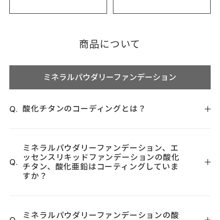
商品について
ミネラルパウダリーファンデーション
酸化チタンのコーディングとは？
酸化チタンや酸化亜鉛は、ファンデーションや日焼け止めに
使われる成分で、シミや色むらを目立たなくするカバー効果
ミネラルパウダリーファンデーション、エ
ッセンスリキッドファンデーションの酸化
や紫外線を吸収する日焼け止め効果があります。しかし、日
チタン、酸化亜鉛はコーティングしていま
焼け止め効果をもたらす紫外線吸収のメカニズムをよく見て
すか？
みると、紫外線を吸収する一方、（吸収した紫外線のエネル
ギーにより）内部から電子が飛び出してきて、それが空気中
どちらもミネラル成分（水酸化Ａｌやシリカ）を用いて、コ
の酸素や湿気と反応することで活性酸素を生み出します。こ
ーティングを行い、活性酸素の発生を止めております。
ミネラルパウダリーファンデーションの酸