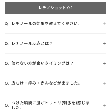
の間に入るのに対して、油溶性誘導体は常に入ることがで
せん。
レチノショット 0.1
き、脂性肌であっても油溶性誘導体は皮脂に溶け込むため、長
い間パワーを持続させることができます。
レチノールの効果を教えてください。
ヒアルロン酸やコラーゲンのサポートを行うことで角層水分
量を増加させ、肌をうるおいで満たしてツヤとハリを与えま
レチノール反応とは？
す。
レチノショット 0.1は頬、額、口周りのハリにアプローチする
レチノールをご使用中に、一過性に皮むけ、ヒリヒリ感、乾
ピュアレチノール*配合のスペシャルケアクリームです。頬や
燥感、赤み、痒みなどが起こることです。
使わない方が良いタイミングは？
小鼻などの肌の引き締めにも効果を期待していただける成分
です。
ピーリング後、肌が荒れて敏感なとき、長時間強い日差しを
＊ レチノール(整肌)
浴びる予定があるとき、挙式1ヶ月前は、ご使用をお控えくだ
皮むけ・痒み・赤みなどが出ました。
さい。
皮むけや赤みが治まるまで、一旦ご使用をお控えください。
症状が落ち着きましたらメソッドのSTEP1からスタートして
つけた瞬間に肌がヒリヒリ(刺激を)感じま
した。
ください。