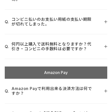
者情報をもとに、事前審査と請求書の郵送手配を行います。
お気軽にお問い合わせください。
なお、お支払い方法が「代金引換」「コンビニ払い」「全額
発行日から２週間以内に下記のコンビニエンスストア・郵便
ポイント決済」の場合は領収書の発行ができませんのでご了
恐れ入りますが、収納代行業者の株式会社ネットプロテクシ
局・銀行のいずれかで、代金をお支払いください。なお、コ
承ください。
ョンズにご連絡をお願いいたします。
ンビニ払いの収納代行をネットプロテクションズに委託して
コンビニ払いのお支払い用紙の支払い期限
が切れてしまった。
【株式会社ネットプロテクションズ】
おりまして、ご利用前に与信審査がございます。
電話番号：0570-077-015
恐れ入りますが、収納代行業者の株式会社ネットプロテクシ
メールアドレス：np-support@netprotections.co.jp
ョンズにご連絡をお願いいたします。
何円以上購入で送料無料となりますか？代
お客様の後払いのご注文（コンビニ決済・郵便振替・銀行振
引き・コンビニの手数料は必要ですか？
【株式会社ネットプロテクションズ】
込）には、株式会社ネットプロテクションズが提供するＮＰ
電話番号：0570-077-015
後払いサービスが適用されます。ＮＰ後払いのロゴをクリッ
ご購入2,000円円以上で送料無料となります。（ポイントを使
メールアドレス：np-support@netprotections.co.jp
クし、必ず同サービスの詳細をご確認ください。お客様が弊
用して2,000円円未満になった場合も送料無料です。）
社サイトにおいて登録された個人情報および発注内容は、Ｎ
Amazon Pay
代引きの手数料は、1回のご注文金額が税込2,900円以上の場
Ｐ後払いサービスに必要な範囲で株式会社ネットプロテクシ
合は無料です。ご注文金額が税込2,900円未満の場合は手数料
ョンズに提供させていただきます。尚、与信審査の結果によ
99円を申し受けます。
っては他の決済方法をご利用して頂く場合もございますので
Amazon Payで利用出来る決済方法は何で
すか？
コンビニ払いの手数料はございません。
予めご了承下さい。ご発注の際に後払いを選択された場合
は、以上の点につきご承諾頂いたものとみなさせていただき
ます。
Amazon.co.jpにご登録のクレジットカードのみご利用いただ