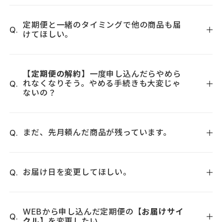
更を承ります。
ご希望を伺いますので、お気軽にご相談ください。お電話ま
ます」右の「変更する」に進み、【次回配送のスキップ】ボ
たはメールにてご連絡ください。
タンをクリックすると１回定期便をお休みいただけます。
定期便と一緒のタイミングで他の商品も届
けてほしい。
お問い合わせフォーム
までご連絡いただくか『トゥヴェー
ご変更はお届けの１０日前までにお願いします。
ル カスタマー部
0120-930-704
＜通話料無料＞』（営業
商品お届け日の
10日前
までに、追加したい商品を公式サイト
時間：平日／10:00～17:00、 土・日・祝定休）までお問い合
よりご注文ください。その際、通信欄に「定期便と同梱」と
わせください。ご変更内容、定期便お申込みコード、お名
【定期便の解約】
一度申し込んだらやめら
れなくなりそう。やめる手続きも大変じゃ
ご明記ください。送料無料にて同梱いたします。（送料が加
前、お電話番号、商品名をご明記のうえお申し付けくださ
ないの？
算されている場合は、こちらで精算時に送料を引かせていた
い。
だきます。）
商品お届け日の10日前までなら、いつでもマイページにて解
なお、以下の場合は同梱発送ができかねます。
約可能です。
まだ、先月頼んだ商品が残っています。
【同梱をお断りする場合】
マイページの「定期便の確認・変更」より、お手続きくださ
・定期便商品が発送段階に入っている
い。
商品お届け日の１０日前までなら、いつでも商品のお届け日
・お支払方法の相違がある
＜ご解約手順＞
を変更いただけます。
お届け日を変更してほしい。
・全額ポイント決済の場合
1）マイページの「定期便の確認・変更」より、解約を希望さ
※お届け日の変更は最大6ヶ月までとなります。
・楽天店との同梱
れる商品の「定期詳細・変更」へお進みください。
・お届け先の【お名前】【お電話番号】【ご住所】の相違が
商品お届け日の10日前までにご指示いただきましたら、配達
2）「定期便の停止（解約）」から、定期便を停止（解約）す
ある
日時のご変更を致します。
WEBから申し込んだ定期便の
【お届けサイ
る>ボタンをクリックしてください。
クル】
を変更したい。
※お届け先は漢字表記やマンション名の有無も揃えていただ