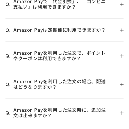
けます。
Amazon Payで「代金引換」、「コンビニ
支払い」は利用できますか？
コンビニエンスストア・郵便局・銀行にてお支払い頂けま
す。
現在のところはご利用いただけません。「代金引換」、「コ
ご利用頂ける金額の上限は累計残高で5万円（商品代金）迄と
ンビニ支払い」をご利用される場合は、通常のご購入手続き
させて頂きます。 5万円を超えるご購入の場合は、他の決済手
Amazon Payは定期便に利用できますか？
フォームの「支払い方法」でご選択ください。
段をご利用ください。
お支払い用紙は商品に同梱、あるいは郵送で届きますので、
現在のところはご利用いただけません。
ご確認ください。
Amazon Payを利用した注文で、ポイント
やクーポンは利用できますか？
※ギフト(贈答)用でのご注文の場合
お支払い用紙は商品に同梱されず、購入者様へ郵送いたしま
はい、トゥヴェールが発行したポイントとクーポンはご利用
す。ギフト用である旨をご指示ください。
いただけます。ただし、「Amazonポイント」はご利用いただ
Amazon Payを利用した注文の場合、配送
はどうなりますか？
けません。
●ご注意
後払い手数料：無料
通常のお支払い方法（Amazon Payではない場合）と同じ配
お支払い期日を過ぎてもお支払いの確認ができない場合、手
送・送料が適用されます。
Amazon Payを利用した注文時に、追加注
文は出来ますか？
数料が加算される場合がございます。
後払いのご注文には、株式会社ネットプロテクションズの提