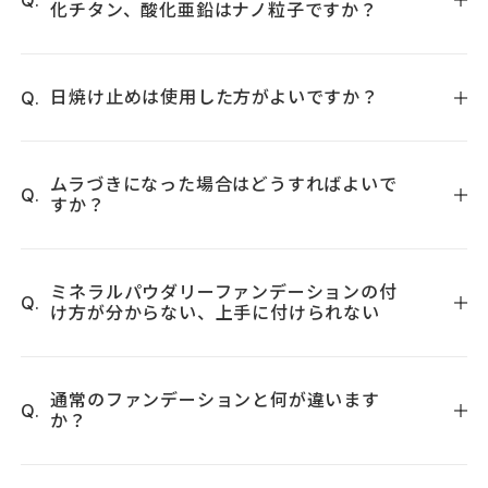
れらは光触媒効果とも呼ばれますが、つまり、紫外線を吸収
化チタン、酸化亜鉛はナノ粒子ですか？
する以上、活性酸素の発生は避けられない運命にあります。
ナノ粒子は不使用ですのでご安心ください。
酸化チタンは白の顔料としても使用され、５０年前酸化チタ
日焼け止めは使用した方がよいですか？
ンを主成分とした白ペンキを屋外のプラスチックに塗ったと
ころ、プラスチックの表面がボロボロに老化したことから、
SPF31 PA＋＋＋となりますが、長時間外出される場合は、塗
この活性酸素発生のメカニズムが見つかりました。酸化チタ
りなおしされることをお勧めします。
ムラづきになった場合はどうすればよいで
ンは活性酸素を発生させやすいもの（アナタース型）とさせ
すか？
にくいもの（ルチル型）の２種類あり、化粧品に使われるの
は後者のルチル型となります。
化粧水や美容液などを使用して肌が乾かないうちにつけられ
しかしながら、紫外線を吸収する効果は、吸収した紫外線に
ますと、ムラづきになりやすいので、肌が乾くまで5～7分お
ミネラルパウダリーファンデーションの付
より活性酸素を発生させる作用と同時に行われるため、たと
け方が分からない、上手に付けられない
き、ミネラルフェイスパウダーグロウやミネラルサンスクリ
え活性酸素の発生量が少ないルチル型でも化粧品に使用する
ーンなどのパウダーを下地代わりにご使用ください。
場合は、表面をシリコーンオイルや無機物などでコーティン
上手に付けるポイントは、パフを丸めて持ち、スポンジ面で
グするのが一般的です。コーティングすることで、活性酸素の
トントンとスタンプを押すようにタッチしてファンデーショ
通常のファンデーションと何が違います
発生を無くして、紫外線をカットできるというプラス効果の
か？
ンを取ります。毛穴の目立たないフェイスライン(外側)から塗
みを享受できます。
り始め、顔の外に向けサッサッとリズミカルに軽く払うよう
なお、酸化チタンの表面をコーティングした場合、そのコー
通常のファンデーションは、汗や皮脂による化粧崩れを抑え
に広げていきます。