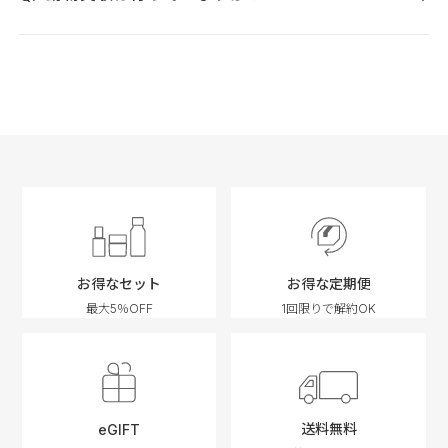
弊社では動物実験は行っておりませんし、行う予定もござい
ません。
細胞毒性試験やボランティアの方に協力していただき、パッ
チテストを行いながら、化粧品の安全性を確認しておりま
す。
お得なセット
お得な定期便
最大5％OFF
1回限りで解約OK
送料無料
eGIFT