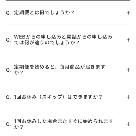
の返送郵送分はお客様ご負担となりますのでご了承のほど宜
た金額のご返金となりますこと、ご了承くださいませ。
しくお願い致します。
定期便とは何でしょうか？
＜お客様が商品をお受取にならなかった場合の返品＞
★パッケージを開封した時点で「開封」となりますので「返
大変申し訳ございませんが、配送業者の規定により、送料は
毎回ご注文いただかなくても、商品を自動的にお届けするシ
品」は不可となりますが、色交換には対応しております。
弊社からのお客様宅までの送料550円とお客様宅から弊社まで
ステムです。
WEBからの申し込みと電話からの申し込み
の送料550円の往復運賃が必要となりますので、合計1,100円
では何が違うのでしょうか？
送料を弊社で負担して、発送するため、お客様には大変お得
を頂戴いたします。
なサービスとなっています。
WEBからお申し込みの場合は、お届けサイクルは30日から90
定期便対象商品はコチラ
日の間で「1日刻み」で細かくご指定いただけますが、お届け
定期便を始めると、毎月商品が届きます
か？
日は固定されず毎月変動いたします。 次回のお届け日やサイ
クルの確認・変更は、いつでもマイページからお手続きが可
お客様のペースに合わせて、お電話のお申し込みの場合は、1
能です。
ヶ月ごと / 2ヶ月ごと / 3ヶ月ごとからお届けサイクルをお選
お電話でお申し込みの場合は、お届けサイクルは「1ヶ月・2
1回お休み（スキップ）はできますか？
びいただけます。WEBからのお申し込みの場合は、30-90日
ヶ月・3ヶ月」からお選びいただけます。 会員情報にメールア
の間よりお好きな間隔をお選びいただけます。
ドレスをご登録いただいているお客様に限り、マイページか
お届けを１回お休み（スキップ）することは可能です。マイ
※ お電話での定期便のお申込みは、コンビニ払いと代金引換
らお届け日やサイクルの確認・変更が可能です。
ページからご変更ください。
1回お休みした場合またすぐに始められます
のみとなります。（クレジットカードでのお支払いは承れま
か？
※どちらのお申し込み方法の場合でも、お届け予定日の10日
マイページの「定期便の確認・変更」をクリックして、「定
せんことご了承お願いいたします。）
前までにご連絡をいただけましたら、その都度お届け日の変
期詳細・変更」から「今回の配送をスキップすることができ