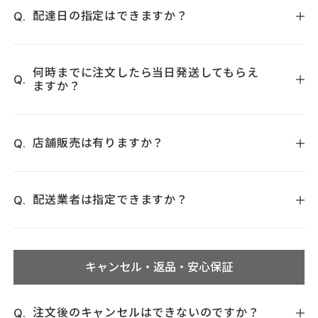
品や、山間部、離島など一部の地域ではお受けできない場合
配達日の指定はできますか？
がございます。
一部の商品を除き、お日にちに指定が可能でございます。
（休業日前は変動いたします）。詳しくは、
お問い合わせフ
何時までに注文したら当日発送してもらえ
ますか？
ォーム
までご連絡いただくか『トゥヴェール カスタマー
部
0120-930-704
＜通話料無料＞』（営業時間：平日／
平日午前10時までのご注文であれば、当日発送させていただ
10:00～17:00、 土・日・祝定休）までお問い合わせくださ
きますが、休日明けやセール時などの繁忙期には当日発送で
い。
店舗販売は有りますか？
きない場合もございますので、予めご了承の程お願いいたし
ます。土・日・祝日、年末年始、ゴールデンウィーク、お盆
2025年5月21日(水)より、店頭販売を開始いたしました。
休みなどの休業日は発送までお時間を要する場合もございま
展開店舗および取り扱い商品はこちら ＞＞
配送業者は指定できますか？
す。
地域によってお届け日数が異なります。
詳しくはコチラ
日本郵便で発送いたしております。恐れ入りますが、配送業
者の指定を承ることは出来かねます。
キャンセル・返品・安心保証
注文後のキャンセルはできないのですか？