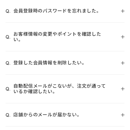
・新規会員登録ですぐに使える300円分のポイントをプレゼ
ント。
ご登録はこちら＞
会員登録時のパスワードを忘れました。
※新規会員登録と同時にご購入した場合は、300円分のポイ
ントは次回のお買い物でお使いいただけます。
ログイン画面の「パスワードをお忘れの方はこちら」よりパ
・会員登録していただくとお買い上げ金額(税抜)の5%ポイン
スワードの再設定をお願いします。
こちらをクリックしてく
お客様情報の変更やポイントを確認した
トをプレゼント。 １ポイント＝１円で次回ご注文時にポイン
い。
ださい。
トをお使い頂けるお得なサービスです。
・お誕生月には月初めに500円分のクーポンをプレゼント。
下記にて会員情報のご確認及び変更、ポイントの照会を承っ
※クーポンの有効期限は誕生月の月末までとなります。
ております。
登録した会員情報を削除したい。
※本店のクーポンは楽天店ではご利用になれません。
（会員登録時のメールアドレスとパスワードが必要となりま
・メルマガで新製品の情報や会員限定セールなど、お得な情
す）
マイページにログイン後、「会員情報の確認・変更」を押し
報をご案内します。
こちらをクリックしてください。
ていただき、「お客様情報の変更」の一番下にある「退会手
自動配信メールがこないが、注文が通って
いるか確認したい。
続き」をクリックして頂くことで、会員情報削除が完了いた
します。
ログイン→マイページ→「購入履歴」にてご確認いただけま
す。ご注文時と発送時にメールをお送りしておりますが、迷
※発送が完了していないご注文やご継続中の定期便がござい
店舗からのメールが届かない。
惑フォルダに入っていないかご確認ください。
ます場合は、会員情報の削除ができません。未発送分のご注
また、携帯メールの方はドメイン指定をお願いいたします 。
文の発送が完了してから、あるいはご継続中の定期便を解約
トゥヴェールでは、お客様のご注文確認メールやお問い合わ