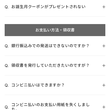
（@tvert.jp)
してから、お手続きをお願いいたします。
せメールのお返事は、遅くとも2営業日以内には全てお送りい
お誕生月クーポンがプレゼントされない
たしております。お問い合わせの内容で返信しないことはご
なお、退会や解約のお手続きは私どもで対応させていただく
ざいません。
お誕生月クーポンは、お誕生月の前月末に自動で対象のお客
ことも可能でございますので、ご希望の際は、
お問い合わせ
もし、2営業日以上当店からの連絡メールがない場合、こちら
様へ進呈いたします。
フォーム
かお電話にてご連絡をお願いいたします。
お支払い方法・領収書
のページをご確認お願いいたします。
ご利用の際は、以下の手順でご確認・適用をお願いいたしま
す。
銀行振込みでの発送はできないのですか？
1.商品をカートに入れ、「ご購入手続き」に進みます。
2.画面内の「クーポン利用」欄に、ご利用可能なクーポンが表
ＷＥＢ上でのご注文のみオンラインバンキングからのお振込
示されます。
みがご利用いただけます。コンビニ払い（後払い）をご選択
領収書を発行していただきたいのですが？
3.お誕生月クーポンを選択し、割引が適用されていることをご
ください。振込み手数料はお客様ご負担をお願いします。
確認の上、ご注文を確定してください。
領収書はマイページよりご自身にて発行が可能でございます
ので、弊社側での発行はお受けいたしかねます。
コンビニ払いはできますか？
お誕生月の前月末よりも後に会員登録、またはお誕生日のご
ご注文商品発送後に、マイページの「購入履歴」⇒対象商品
登録をいただいた場合は、自動で付与されません。
の「注文詳細」⇒「領収書発行」から発行手続きをお願いい
請求書は、基本商品に同梱されますのでご確認ください。 な
お手数ではございますが、私どもまでご連絡をいただけまし
たします。
お、ご注文者とお届け先の情報に相違がある場合は、ご注文
コンビニ払いのお支払い用紙を失くしまし
たら、個別にお誕生月クーポンを進呈させていただきます。
た。