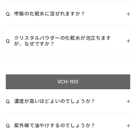
（化粧水作成キットレシピ）化粧水作成キット付属スプーン
生労働省の厳しい基準をパスした薬用ホワイトニングローシ
大でクリスタルパウダー2杯＋しっとり補充液を入れて、肩口
ョンの方が高くなります。
市販の化粧水に混ぜれますか？
まで水を入れると、推奨濃度１％の化粧水が出来上がりま
一般的な高濃度ビタミンＣ誘導体化粧品やＡＰＰＳ配合化粧
す。
品は厚生労働省のシミに対する効果についての基準をクリア
市販の化粧水に混ぜられますと、時間経過と共に沈殿が生じ
（10ccで作成する場合）計量カップで10ccの水に添付スプー
できないため、薬用承認が得られません。
るため、混ぜてお使いいただくことは出来ません。なお、化
クリスタルパウダーの化粧水が泡立ちます
ン小2杯で推奨濃度1％の化粧水が出来上がります。冷蔵保存
が、なぜですか？
粧水作成キットのしっとり補充液は大手メーカーのクリスタ
で4日以内にご使用ください。
ルパウダー保存特許を使って、作っているものです。常温保存
クリスタルパウダーの特性で、水にも油にも空気にもなじみ
ご希望の場合は、化粧水作成キットでご利用になられるの
やすい為、肌の上で、泡立ちますが、問題なくご使用になれ
が、宜しいかと思います。また、市販化粧水とクリスタルパ
ます。泡が消えるまで待たなくても次のアイテムをお使いいた
ウダーの化粧水をライン使いされるのは差しつかえございま
VCH-100
だけます。
せん。
濃度が高いほどよいのでしょうか？
濃度が高いほど効果を感じる場合もありますが、原液ですと
重い感触になりますので、気になる方はホホバ油やオリーブ
紫外線で油やけするのでしょうか？
オイル、スクワランなどのオイルで薄めてお使いください。