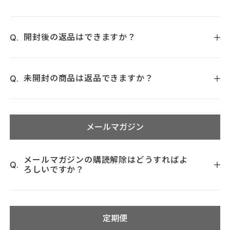
ご注文をキャンセルされる場合は、
お問い合わせフォーム
までご連絡いただくか『トゥヴェー
開封後の返品はできますか？
ル カスタマー部
0120-930-704
＜通話料無料＞』（営業
時間：平日／10:00～17:00、 土・日・祝定休）までお問い合
開封後の返品については受付けておりません。
わせください。なお、当店では迅速に商品をお届けするべ
返品コストを省いたお客様にメリットのある価格で商品を提
未開封の商品は返品できますか？
く、ご注文と同時に自動で発送手続きを行いますため、ご連
供させていただいておりますので、ご理解のほどお願いしま
絡をいただきましても、行き違いで発送が完了している場合
す。
未開封品はご購入後1週間以内でしたら、返品をお受けいたし
がございますこと、ご了承ください。
ます。
メールマガジン
なお、下記の商品につきましては、商品到着後30日以内なら
注文番号とお名前を手元にお控えの上、
お問い合わせフォー
ご使用後でも色交換を1回まで承ります。
ム
までご連絡いただくか、『トゥヴェール カスタマー部
・ミネラルパウダリーファンデーション
0120-930-704＜通話料無料＞』（営業時間：平日／10:00～
メールマガジンの購読解除はどうすればよ
・レフィル ミネラルパウダリーファンデーション（定期便は
ろしいですか？
17:00、土・日・祝日は休み）までお問い合わせください。商
対象外です）
品確認後の返金処理となります。
・エッセンスリキッドファンデーション
メールマガジンの解除は、マイページの「会員情報の確認・
現品と100円分の切手とご希望の色、お名前、ご住所を書いた
なお、送料無料キャンペーン対象商品のご返品につきまして
変更」より、メールマガジンを「受信しない」へご変更くだ
定期便
メモを同封の上、ご郵送にてお申し込みください。当店まで
は、申し訳ございませんが商品代金から送料550円を差し引い
さい。