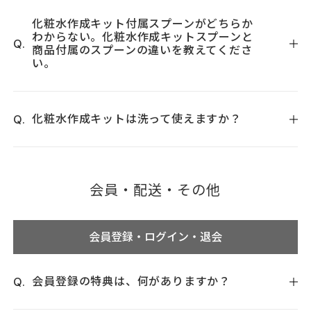
１年を目処に保管されることをお勧めしております。
化粧水作成キット付属スプーンがどちらか
わからない。化粧水作成キットスプーンと
商品付属のスプーンの違いを教えてくださ
い。
計量スプーン大は化粧水作成キット、溶解容器セット、ビタ
ミンＥパウダーに付属しており、全長80ミリメートルとなっ
化粧水作成キットは洗って使えますか？
ております。計量スプーン小は、クリスタルパウダーに付属
しており、全長63ミリメートルのサイズとなっております。
化粧水作成キットは煮沸消毒できません。塩素系漂白剤での
除菌もしくは、消毒用エタノールにて殺菌してから再利用し
会員・配送・その他
てください。
会員登録・ログイン・退会
会員登録の特典は、何がありますか？