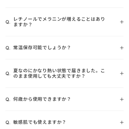
塗った直後に刺激などが出た場合は、すぐに洗い流してくだ
さい。
レチノールでメラニンが増えることはあり
ますか？
レチノール自体にメラニンを増やす作用はございません。一
度ご使用を中止し、様子を見ることをおすすめいたします。
常温保存可能でしょうか？
開封後に常温保存の場合は、2ヶ月を目安にご使用ください。
2ヶ月を過ぎますとお肌への影響が緩やかになります。未開封
夏なのにかなり熱い状態で届きました。こ
のまま使用しても大丈夫ですか？
品や商品を初めてお使いの場合は、冷蔵保存がおすすめで
す。
レチノショット 0.1は、夏期の輸送時を想定した温度も含めて
検証し、製品化しておりますので品質に問題はございません
何歳から使用できますか？
ので、ご安心ください。
16歳からご使用いただけます。
敏感肌でも使えますか？