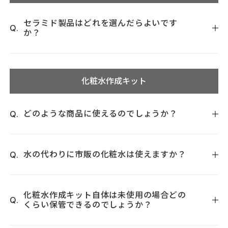
・スキンピーリングローション（ピーリング中は肌が薄くな
るため）
セラミド製品はどれを選んだらよいです
か？
インナードライ対策であれば、ナノエマルジョン、ビタミンC
誘導体化粧水に加えるなら、リペアエッセンスを、クリーム
化粧水作成キット
に混ぜて保湿力を上げるのであればディープトリートメント
オイルをおススメいたします。
用途や肌状態に合わせてお使い分けください。
どのような商品に使えるのでしょうか？
浸透性は、ナノエマルジョン→リペアエッセンス→ディープト
リートメントオイルの順番となり、保湿力は、ディープトリー
パウダー類を薄めるのにご使用いただけるほか、薬用モイス
トメントオイル→ナノエマルジョン→リペアエッセンスの順
チャーローションやエッセンスローションを半分に薄めてお
水の代わりに市販の化粧水は使えますか？
番となります。
使いいただくことが可能です。
いずれも作成した化粧水は、常温保存で1ヶ月以内にご使用く
市販の化粧水は使えません。
ださい。
化粧水作成キット自体は未使用の場合どの
詳しくは、化粧水作成キットのページをご確認ください。
くらい保管できるのでしょうか？